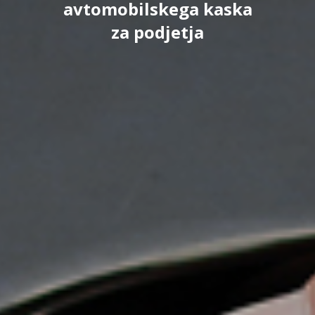
avtomobilskega kaska
za podjetja