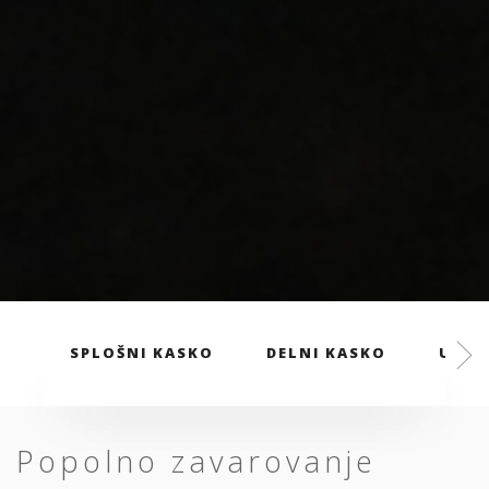
SPLOŠNI KASKO
DELNI KASKO
UGOD
Popolno zavarovanje