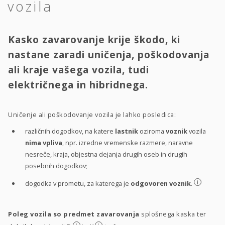
vozila
Kasko zavarovanje krije škodo, ki
nastane zaradi uničenja, poškodovanja
ali kraje vašega vozila, tudi
električnega in hibridnega.
Uničenje ali poškodovanje vozila je lahko posledica:
različnih dogodkov, na katere
lastnik
oziroma
voznik
vozila
nima vpliva
, npr. izredne vremenske razmere, naravne
nesreče, kraja, objestna dejanja drugih oseb in drugih
posebnih dogodkov;
i
dogodka v prometu, za katerega je
odgovoren voznik
.
Poleg vozila so predmet zavarovanja
splošnega kaska ter