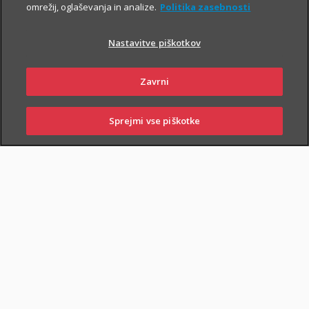
in si zagotovite do
14 %
popusta
.
omrežij, oglaševanja in analize.
Politika zasebnosti
Nastavitve piškotkov
Zavrni
PIŠITE NAM
01 2864 000
Sprejmi vse piškotke
PRIJAVITE ŠKODO
PIŠITE NAM
01 2864 000
POSLOVALNICE
Splošni kasko
Zavarovanje
krije
škodo zaradi uničenja ali poškodovanja
zavarovanih stvari, ki je posledica presenetljivih in od voznikove
volje neodvisnih dogodkov. Ti dogodki lahko nastanejo:
v prometu in mirovanju
: prometna nesreča, trčenje,
prevrnitev, zdrs ali padec vozila, udarec ali padec kakega