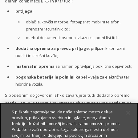
i
i
delnih kombinacij B
in K
tudi:
prtljaga:
oblačila, kovčki in torbe, fotoaparat, mobilni telefon,
prenosni računalnik itd.;
osebni dokumenti: osebna izkaznica, potni list itd.;
dodatna oprema za prevoz prtljage:
prtljažniki ter razni
nosilci in strešni kovčki;
material in oprema
za namen opravljanja poklicne dejavnosti;
pogonska baterija in polnilni kabel
– velja za električna ter
hibridna vozila.
S posebnim dogovorom lahko zavarujete tudi dodatno opremo
vozila, ki ni bila tovarniško vgrajena ali pritrjena v/na vozilo in ne
sodi med zgoraj naštete predmete zavarovanja.
S piškotki zagotavljamo, da naše spletno mesto deluje
pravilno, prilagajamo vsebino in oglase, omogočamo
funkcije družabnih omrežij in analiziramo omrežni promet.
Podatke o vaši uporabi našega spletnega mesta delimo s
Zavarovanje lahko vključite v
paket avtomobilskih zavarovanj
svojimi partnerji, ki delujejo na področjih družabnih