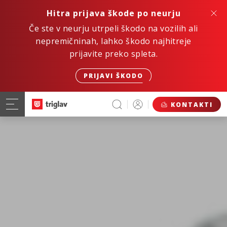
Hitra prijava škode po neurju
Če ste v neurju utrpeli škodo na vozilih ali
nepremičninah, lahko škodo najhitreje
prijavite preko spleta.
PRIJAVI ŠKODO
KONTAKTI