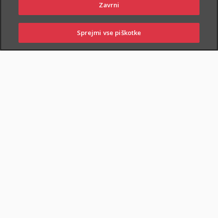
Zavrni
Sprejmi vse piškotke
SKLENI
PRIJAVI ŠKODO
ZASTOPNIKI
POSLOVALNICE
SPECIALISTI
ZOBJE
POGOVOR Z ZD