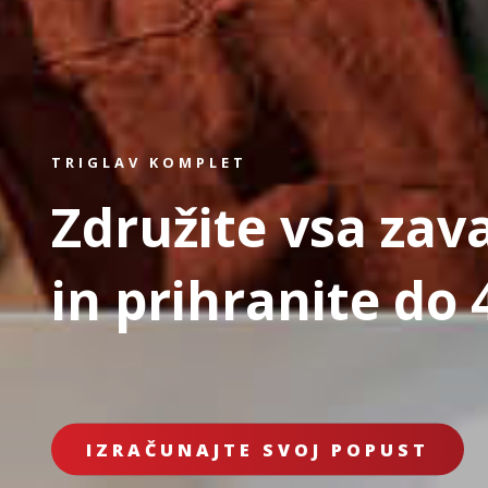
TRIGLAV KOMPLET
Združite vsa zav
in prihranite do 
IZRAČUNAJTE SVOJ POPUST