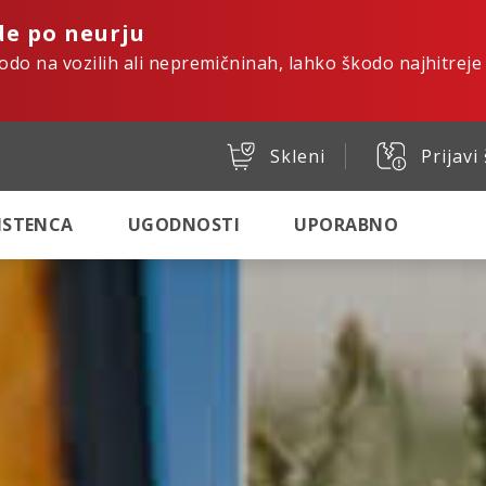
de po neurju
kodo na vozilih ali nepremičninah, lahko škodo najhitreje
Skleni
Prijavi
SISTENCA
UGODNOSTI
UPORABNO