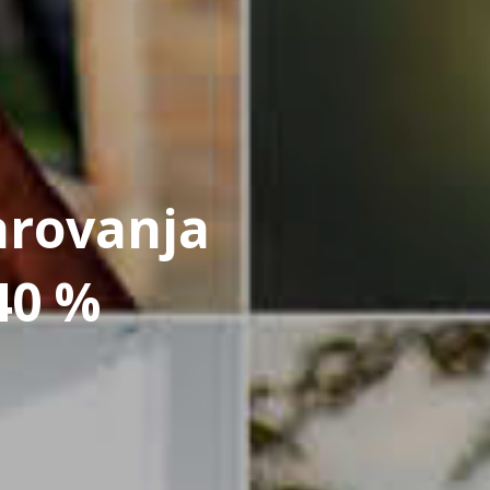
arovanja
40 %