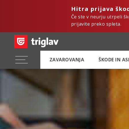
Hitra prijava ško
Če ste v neurju utrpeli š
prijavite preko spleta.
ZAVAROVANJA
ŠKODE IN A