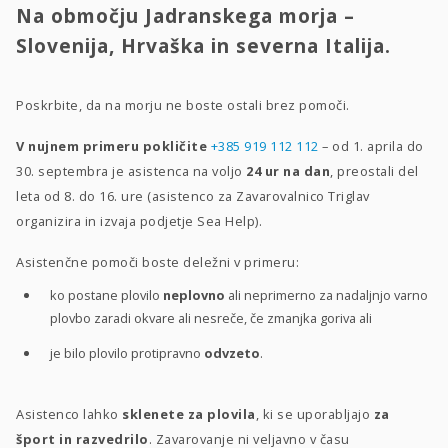
Na območju Jadranskega morja –
Slovenija, Hrvaška in severna Italija.
Poskrbite, da na morju ne boste ostali brez pomoči.
V nujnem primeru pokličite
+385 919 112 112
– od 1. aprila do
30. septembra je asistenca na voljo
24 ur na dan
, preostali del
leta od 8. do 16. ure (asistenco za Zavarovalnico Triglav
organizira in izvaja podjetje Sea Help).
Asistenčne pomoči boste deležni v primeru:
ko postane plovilo
neplovno
ali neprimerno za nadaljnjo varno
plovbo zaradi okvare ali nesreče, če zmanjka goriva ali
je bilo plovilo protipravno
odvzeto
.
Asistenco lahko
sklenete za plovila
, ki se uporabljajo
za
šport in razvedrilo
. Zavarovanje ni veljavno v času