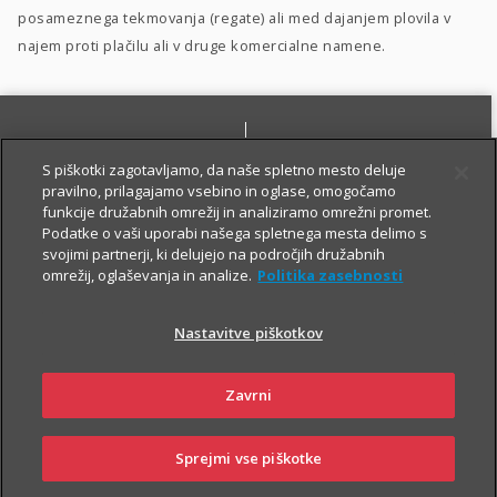
posameznega tekmovanja (regate) ali med dajanjem plovila v
najem proti plačilu ali v druge komercialne namene.
S piškotki zagotavljamo, da naše spletno mesto deluje
pravilno, prilagajamo vsebino in oglase, omogočamo
funkcije družabnih omrežij in analiziramo omrežni promet.
Podatke o vaši uporabi našega spletnega mesta delimo s
PRIJAVI ŠKODO
PIŠI NAM
svojimi partnerji, ki delujejo na področjih družabnih
omrežij, oglaševanja in analize.
Politika zasebnosti
Nastavitve piškotkov
Zavrni
NAROČI ZASTOPNIKA
OBIŠČI POSLOVALNICO
Sprejmi vse piškotke
SKLENI
PRIJAVI ŠKODO
ZASTOPNIKI
POSLOVALNICE