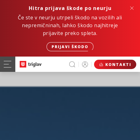
Hitra prijava škode po neurju
Če ste v neurju utrpeli škodo na vozilih ali
nepremičninah, lahko škodo najhitreje
prijavite preko spleta.
PRIJAVI ŠKODO
KONTAKTI