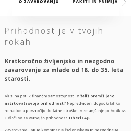
O ZAVAROVANJU
PAKETI IN PREMIJA
Prihodnost je v tvojih
rokah
Kratkoročno življenjsko in nezgodno
zavarovanje za mlade od 18. do 35. leta
starosti.
Ali si na poti k finančni samostojnosti in
želiš premišljeno
načrtovati svojo prihodnost
? Nepredvideni dogodki lahko
nenadoma povzročijo dodatne stroške in zmanjšanje prihodkov.
Odloči se za varnejšo prihodnost.
Izberi LAJF.
Zavarovanje LAJF je kombinacija življenjskega in nezgodnega