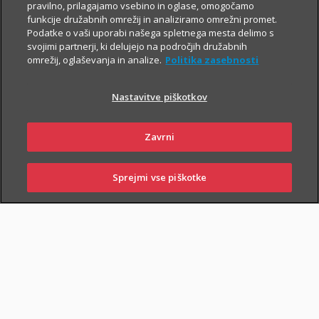
Za še večjo finančno varnost
pravilno, prilagajamo vsebino in oglase, omogočamo
funkcije družabnih omrežij in analiziramo omrežni promet.
Če poleg zavarovanja za varno prihodnost
Podatke o vaši uporabi našega spletnega mesta delimo s
iščeš še preprosto pot do
varčevanja v ETF
svojimi partnerji, ki delujejo na področjih družabnih
naložbah z nizkimi mesečnimi vplačili
,
omrežij, oglaševanja in analize.
Politika zasebnosti
skleni tudi i.fleks.
Nastavitve piškotkov
I.FLEKS
Zavrni
Sprejmi vse piškotke
SKLENI
PRIJAVI ŠKODO
ZASTOPNIKI
POSLOVALNICE
SKLENI ONLINE
PIŠI NAM