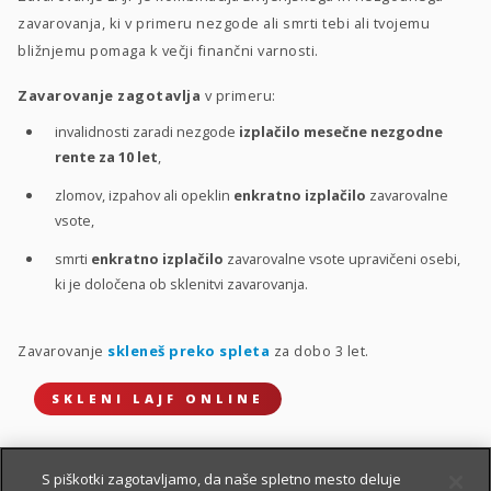
zavarovanja, ki v primeru nezgode ali smrti tebi ali tvojemu
bližnjemu pomaga k večji finančni varnosti.
Zavarovanje zagotavlja
v primeru:
invalidnosti zaradi nezgode
izplačilo mesečne nezgodne
rente za 10 let
,
zlomov, izpahov ali opeklin
enkratno izplačilo
zavarovalne
vsote,
smrti
enkratno izplačilo
zavarovalne vsote upravičeni osebi,
ki je določena ob sklenitvi zavarovanja.
Zavarovanje
skleneš preko spleta
za dobo 3 let.
SKLENI LAJF ONLINE
S piškotki zagotavljamo, da naše spletno mesto deluje