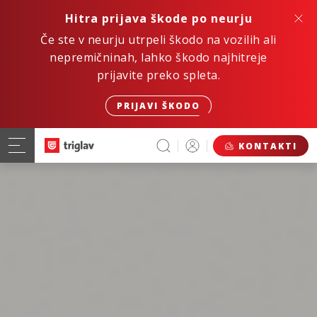
Hitra prijava škode po neurju
Če ste v neurju utrpeli škodo na vozilih ali
nepremičninah, lahko škodo najhitreje
prijavite preko spleta.
PRIJAVI ŠKODO
KONTAKTI