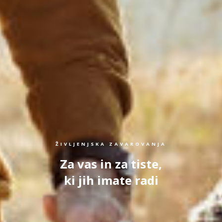
ŽIVLJENJSKA ZAVAROVANJA
Za vas in za tiste,
ki jih imate radi