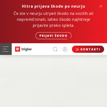
Hitra prijava škode po neurju
Če ste v neurju utrpeli škodo na vozilih ali
nepremičninah, lahko škodo najhitreje
prijavite preko spleta.
PRIJAVI ŠKODO
KONTAKTI