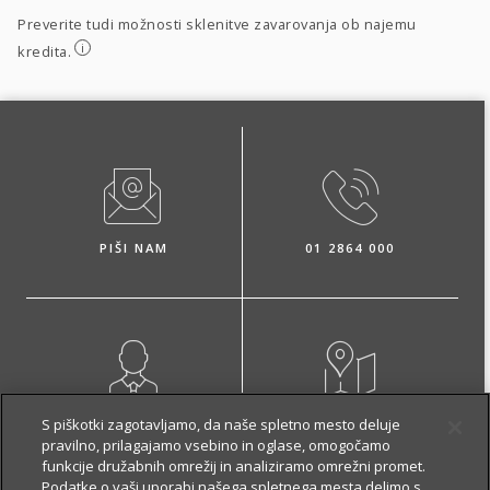
Preverite tudi možnosti sklenitve zavarovanja ob najemu
i
kredita.
PIŠI NAM
01 2864 000
NAROČI ZASTOPNIKA
OBIŠČI POSLOVALNICO
S piškotki zagotavljamo, da naše spletno mesto deluje
pravilno, prilagajamo vsebino in oglase, omogočamo
funkcije družabnih omrežij in analiziramo omrežni promet.
Podatke o vaši uporabi našega spletnega mesta delimo s