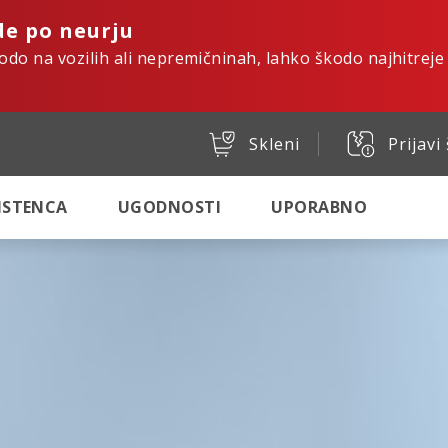
de po neurju
kodo na vozilih ali nepremičninah, lahko škodo najhitreje
Skleni
Prijavi
SISTENCA
UGODNOSTI
UPORABNO