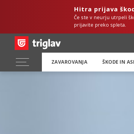
Hitra prijava ško
Če ste v neurju utrpeli š
prijavite preko spleta.
ZAVAROVANJA
ŠKODE IN A