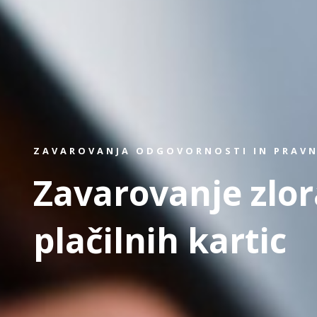
ZAVAROVANJA ODGOVORNOSTI IN PRAVN
Zavarovanje zlo
plačilnih kartic