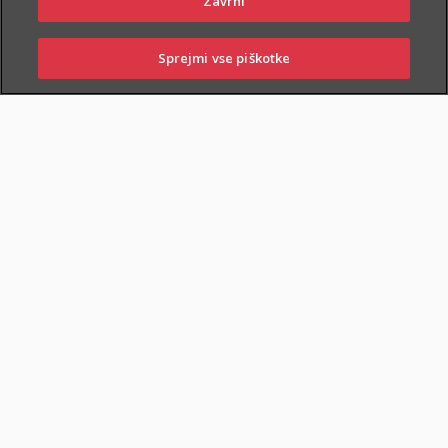
Zavrni
PIŠITE NAM
01 2864 000
Sprejmi vse piškotke
PRIJAVITE ŠKODO
PIŠITE NAM
01 2864 000
POSLOVALNICE
Zavarovanje
gospodarskih živali in
konjev
Kljub skrbni vzreji lahko živali zbolijo, se
poškodujejo ali celo poginejo, zato
Zavarovanje psov
poskrbite, da vam nepredvideni stroški ne
Psi so zaradi svojih lastnosti zelo