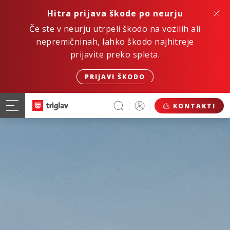
Hitra prijava škode po neurju
Če ste v neurju utrpeli škodo na vozilih ali
nepremičninah, lahko škodo najhitreje
prijavite preko spleta.
PRIJAVI ŠKODO
KONTAKTI