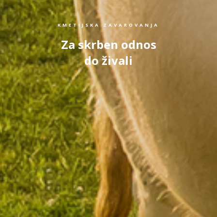
KMETIJSKA ZAVAROVANJA
Za skrben odnos
do živali