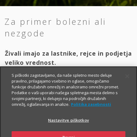
Za primer bolezni ali
nezgode
Živali imajo za lastnike, rejce in podjetja
veliko vrednost.
S piškotki zagotavljamo, da naše spletno mesto deluje
Zdravljenje
ali
izguba
živali lahko za lastnika predstavljata
pravilno, prilagajamo vsebino in oglase, omogočamo
funkcije družabnih omrežij in analiziramo omrežni promet.
veliko finančno breme
. Zato poskrbite za ustrezno
Podatke o vaši uporabi našega spletnega mesta delimo s
zavarovanje in del bremena prenesite na zavarovalnico.
svojimi partnerji, ki delujejo na področjih družabnih
omrežij, oglaševanja in analize.
Politika zasebnosti
Nastavitve piškotkov