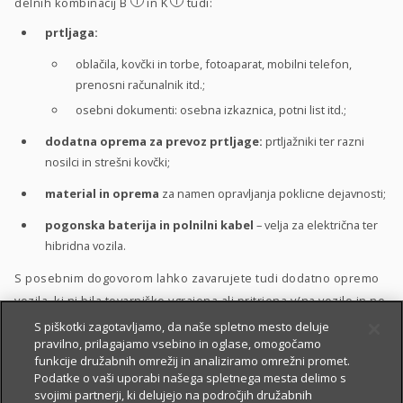
i
i
delnih kombinacij B
in K
tudi:
prtljaga:
oblačila, kovčki in torbe, fotoaparat, mobilni telefon,
prenosni računalnik itd.;
osebni dokumenti: osebna izkaznica, potni list itd.;
dodatna oprema za prevoz prtljage:
prtljažniki ter razni
nosilci in strešni kovčki;
material in oprema
za namen opravljanja poklicne dejavnosti;
pogonska baterija in polnilni kabel
– velja za električna ter
hibridna vozila.
S posebnim dogovorom lahko zavarujete tudi dodatno opremo
vozila, ki ni bila tovarniško vgrajena ali pritrjena v/na vozilo in ne
sodi med zgoraj naštete predmete zavarovanja.
S piškotki zagotavljamo, da naše spletno mesto deluje
pravilno, prilagajamo vsebino in oglase, omogočamo
funkcije družabnih omrežij in analiziramo omrežni promet.
Podatke o vaši uporabi našega spletnega mesta delimo s
Zavarovanje lahko vključite v
paket avtomobilskih zavarovanj
svojimi partnerji, ki delujejo na področjih družabnih