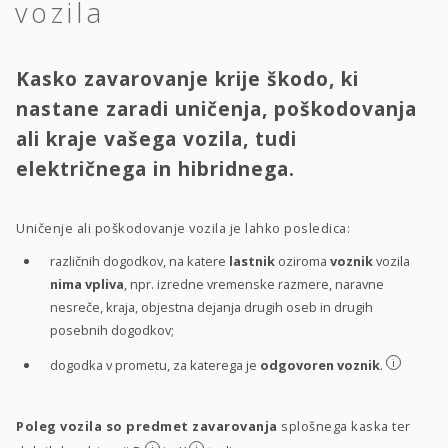
vozila
Kasko zavarovanje krije škodo, ki
nastane zaradi uničenja, poškodovanja
ali kraje vašega vozila, tudi
električnega in hibridnega.
Uničenje ali poškodovanje vozila je lahko posledica:
različnih dogodkov, na katere
lastnik
oziroma
voznik
vozila
nima vpliva
, npr. izredne vremenske razmere, naravne
nesreče, kraja, objestna dejanja drugih oseb in drugih
posebnih dogodkov;
i
dogodka v prometu, za katerega je
odgovoren voznik
.
Poleg vozila so predmet zavarovanja
splošnega kaska ter