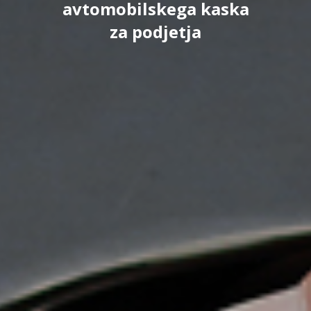
avtomobilskega kaska
za podjetja