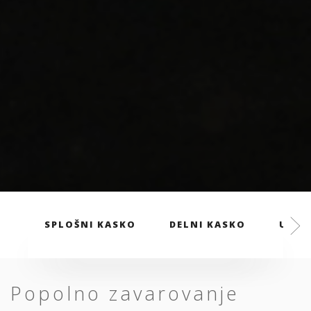
SPLOŠNI KASKO
DELNI KASKO
UGOD
Popolno zavarovanje