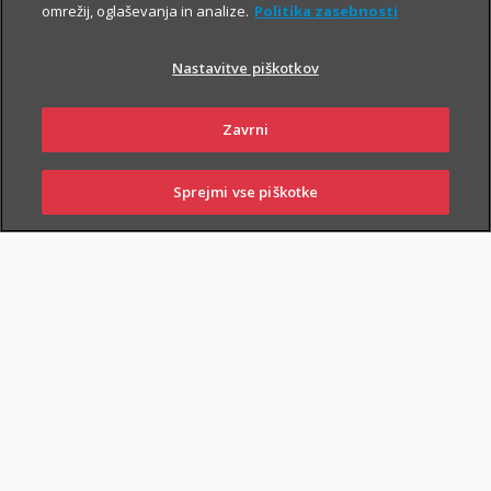
in si zagotovite do
14 %
popusta
.
omrežij, oglaševanja in analize.
Politika zasebnosti
Nastavitve piškotkov
Zavrni
PIŠITE NAM
01 2864 000
Sprejmi vse piškotke
PRIJAVITE ŠKODO
PIŠITE NAM
01 2864 000
POSLOVALNICE
Splošni kasko
Zavarovanje
krije
škodo zaradi uničenja ali poškodovanja
zavarovanih stvari, ki je posledica presenetljivih in od voznikove
volje neodvisnih dogodkov. Ti dogodki lahko nastanejo:
v prometu in mirovanju
: prometna nesreča, trčenje,
prevrnitev, zdrs ali padec vozila, udarec ali padec kakega