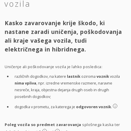
vozila
Kasko zavarovanje krije škodo, ki
nastane zaradi uničenja, poškodovanja
ali kraje vašega vozila, tudi
električnega in hibridnega.
Uničenje ali poškodovanje vozila je lahko posledica:
različnih dogodkov, na katere
lastnik
oziroma
voznik
vozila
nima vpliva
, npr. izredne vremenske razmere, naravne
nesreče, kraja, objestna dejanja drugih oseb in drugih
posebnih dogodkov;
i
dogodka v prometu, za katerega je
odgovoren voznik
.
Poleg vozila so predmet zavarovanja
splošnega kaska ter