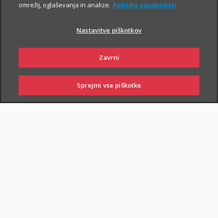
in si zagotovite do
14 %
popusta
.
omrežij, oglaševanja in analize.
Politika zasebnosti
Nastavitve piškotkov
Zavrni
PIŠITE NAM
01 2864 000
Sprejmi vse piškotke
PRIJAVITE
OBIŠČITE
PIŠITE NAM
01 2864 000
ŠKODO
POSLOVALNICO
Splošni kasko
Zavarovanje
krije
škodo zaradi uničenja ali poškodovanja
zavarovanih stvari, ki je posledica presenetljivih in od voznikove
volje neodvisnih dogodkov. Ti dogodki lahko nastanejo:
v prometu in mirovanju
: prometna nesreča, trčenje,
prevrnitev, zdrs ali padec vozila, udarec ali padec kakega