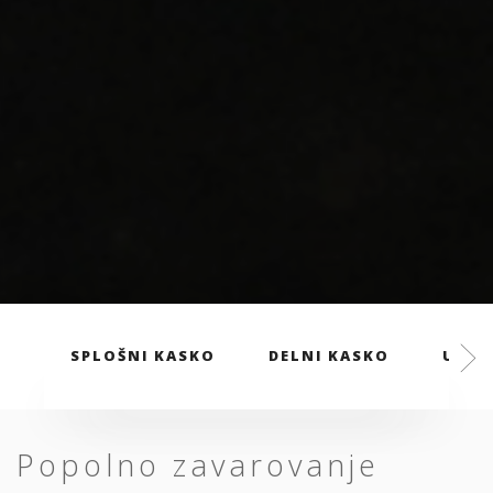
SPLOŠNI KASKO
DELNI KASKO
UGOD
Popolno zavarovanje