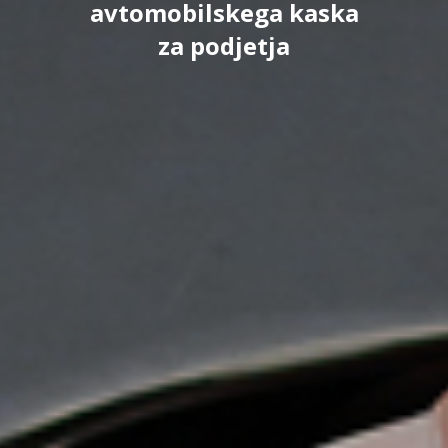
avtomobilskega kaska
za podjetja