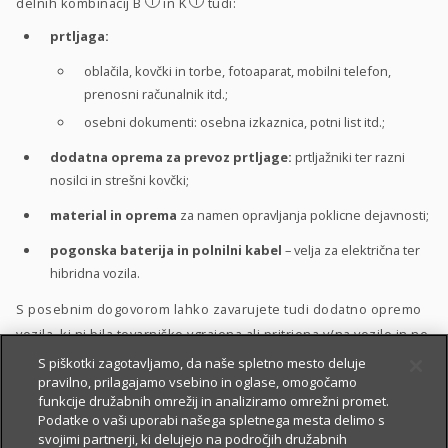
i
i
delnih kombinacij B
in K
tudi:
prtljaga:
oblačila, kovčki in torbe, fotoaparat, mobilni telefon,
prenosni računalnik itd.;
osebni dokumenti: osebna izkaznica, potni list itd.;
dodatna oprema za prevoz prtljage:
prtljažniki ter razni
nosilci in strešni kovčki;
material in oprema
za namen opravljanja poklicne dejavnosti;
pogonska baterija in polnilni kabel
– velja za električna ter
hibridna vozila.
S posebnim dogovorom lahko zavarujete tudi dodatno opremo
vozila, ki ni bila tovarniško vgrajena ali pritrjena v/na vozilo in ne
sodi med zgoraj naštete predmete zavarovanja.
S piškotki zagotavljamo, da naše spletno mesto deluje
pravilno, prilagajamo vsebino in oglase, omogočamo
funkcije družabnih omrežij in analiziramo omrežni promet.
Podatke o vaši uporabi našega spletnega mesta delimo s
Zavarovanje lahko vključite v
paket avtomobilskih zavarovanj
svojimi partnerji, ki delujejo na področjih družabnih