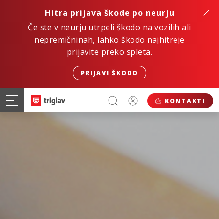
Hitra prijava škode po neurju
Če ste v neurju utrpeli škodo na vozilih ali
nepremičninah, lahko škodo najhitreje
prijavite preko spleta.
PRIJAVI ŠKODO
KONTAKTI