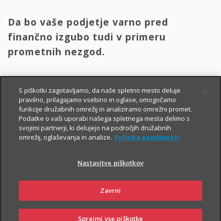
Da bo vaše podjetje varno pred
finančno izgubo tudi v primeru
prometnih nezgod.
Poskrbite za voznike, njihove sopotnike in vsa vozila (tudi
S piškotki zagotavljamo, da naše spletno mesto deluje
električna in hibridna).
Izberite avtomobilska zavarovanja
pravilno, prilagajamo vsebino in oglase, omogočamo
glede na
:
funkcije družabnih omrežij in analiziramo omrežni promet.
Podatke o vaši uporabi našega spletnega mesta delimo s
i
voznike,
ki bodo vozili službena vozila;
svojimi partnerji, ki delujejo na področjih družabnih
omrežij, oglaševanja in analize.
Politika zasebnosti
vrste vozil, njihovo vrednost in število prevoženih kilometrov ter
najbolj pogosto prevožene relacije in nevarne cestne odseke
Nastavitve piškotkov
ter parkirišča, kjer so vozila parkirana.
Zavrni
Lahko se odločate med posameznimi zavarovanji ali
paketom
zavarovanj s posebnim popustom
, s katerim bo vaše podjetje
Sprejmi vse piškotke