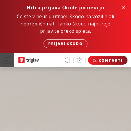
Hitra prijava škode po neurju
Če ste v neurju utrpeli škodo na vozilih ali
nepremičninah, lahko škodo najhitreje
prijavite preko spleta.
PRIJAVI ŠKODO
KONTAKTI