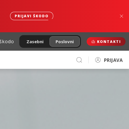
PRIJAVI ŠKODO
 škodo
Zasebni
Poslovni
KONTAKTI
PRIJAVA