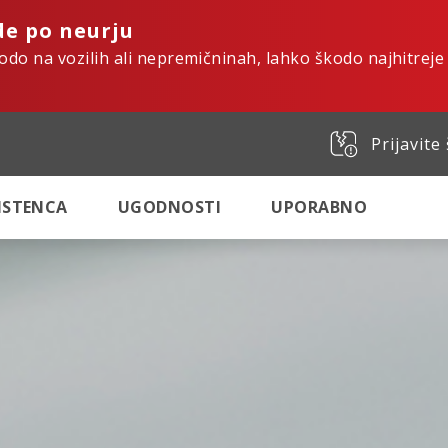
de po neurju
kodo na vozilih ali nepremičninah, lahko škodo najhitreje
Prijavite
SISTENCA
UGODNOSTI
UPORABNO