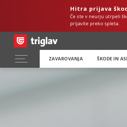
Hitra prijava ško
Če ste v neurju utrpeli š
prijavite preko spleta.
ZAVAROVANJA
ŠKODE IN A