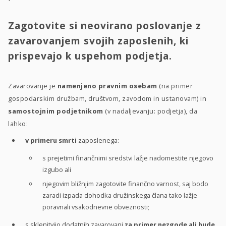
Zagotovite si neovirano poslovanje z
zavarovanjem svojih zaposlenih, ki
prispevajo k uspehom podjetja.
Zavarovanje je
namenjeno pravnim osebam
(na primer
gospodarskim družbam, društvom, zavodom in ustanovam) in
samostojnim podjetnikom
(v nadaljevanju: podjetja), da
lahko:
v primeru smrti
zaposlenega:
s prejetimi finančnimi sredstvi lažje nadomestite njegovo
izgubo ali
njegovim bližnjim zagotovite finančno varnost, saj bodo
zaradi izpada dohodka družinskega člana tako lažje
poravnali vsakodnevne obveznosti;
s sklenitvijo dodatnih zavarovanj
za primer nezgode ali hude