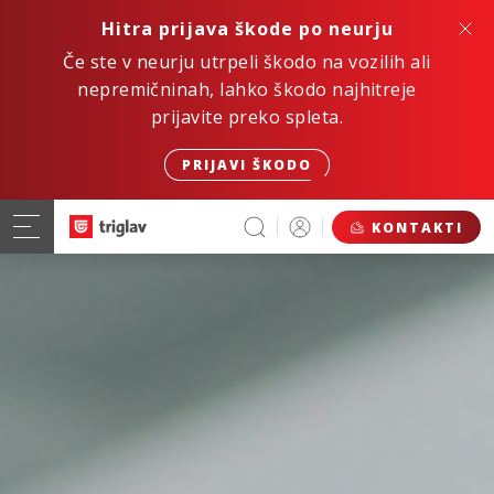
Hitra prijava škode po neurju
Če ste v neurju utrpeli škodo na vozilih ali
nepremičninah, lahko škodo najhitreje
prijavite preko spleta.
PRIJAVI ŠKODO
KONTAKTI