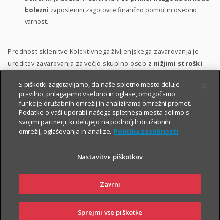
bolezni
zaposlenim zagotovite finančno pomoč in osebno
varnost.
Prednost sklenitve Kolektivnega življenjskega zavarovanja je
ureditev zavarovanja za večjo skupino oseb z
nižjimi stroški
ter s poenostavljenim kolektivnim sprejemom v zavarovanje.
S piškotki zagotavljamo, da naše spletno mesto deluje
pravilno, prilagajamo vsebino in oglase, omogočamo
Zavarovanje lahko vključite v svoj
bonitetni model
. S tem
funkcije družabnih omrežij in analiziramo omrežni promet.
namreč:
Podatke o vaši uporabi našega spletnega mesta delimo s
svojimi partnerji, ki delujejo na področjih družabnih
zaposlenim pokažete, da so za vas
pomembni
;
omrežij, oglaševanja in analize.
Politika zasebnosti
zaposlene motivirate in jih hkrati
nagradite
;
Nastavitve piškotkov
krepite
zvestobo
obstoječih zaposlenih in
privabite
nove
kakovostne kadre.
Zavrni
Sprejmi vse piškotke