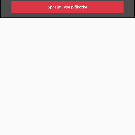
Sprejmi vse piškotke
PRIJAVITE ŠKODO
PIŠITE NAM
01 2864 000
POSLOVALNICE
POKOJNINSKA RENTA
DOKUMENTI
Varčevanje in pokojninska