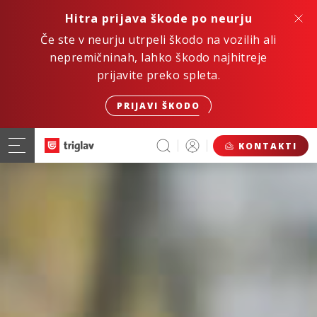
Hitra prijava škode po neurju
Če ste v neurju utrpeli škodo na vozilih ali
nepremičninah, lahko škodo najhitreje
prijavite preko spleta.
PRIJAVI ŠKODO
KONTAKTI