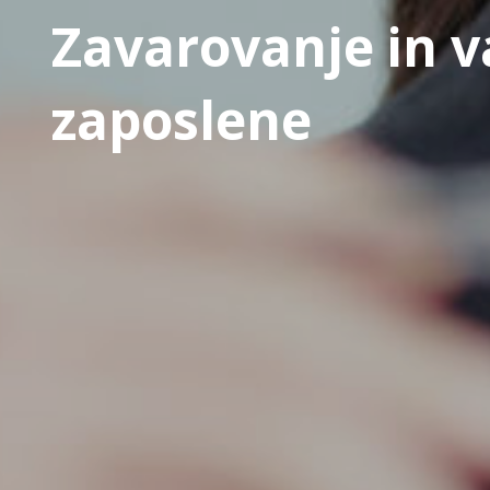
Zavarovanje in v
zaposlene