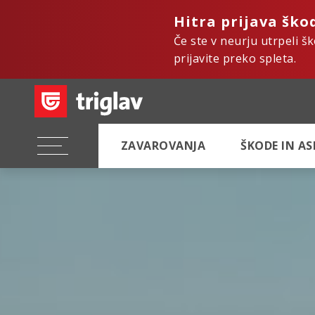
Hitra prijava ško
Če ste v neurju utrpeli š
prijavite preko spleta.
ZAVAROVANJA
ŠKODE IN A