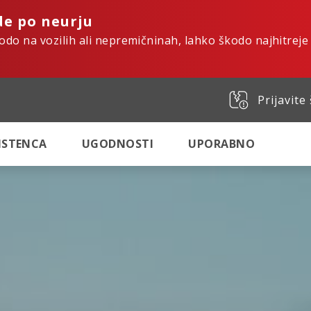
de po neurju
kodo na vozilih ali nepremičninah, lahko škodo najhitreje
Prijavite
SISTENCA
UGODNOSTI
UPORABNO