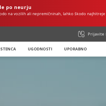
de po neurju
kodo na vozilih ali nepremičninah, lahko škodo najhitreje
Prijavite
SISTENCA
UGODNOSTI
UPORABNO