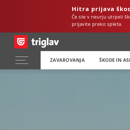
Hitra prijava ško
Če ste v neurju utrpeli š
prijavite preko spleta.
ZAVAROVANJA
ŠKODE IN A