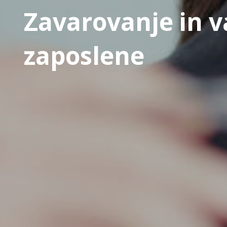
Zavarovanje in v
zaposlene