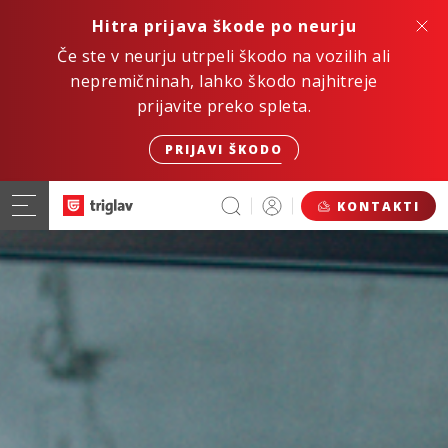
Hitra prijava škode po neurju
Če ste v neurju utrpeli škodo na vozilih ali
nepremičninah, lahko škodo najhitreje
prijavite preko spleta.
PRIJAVI ŠKODO
KONTAKTI