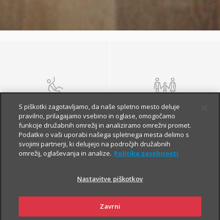
NEZGODA
ŽIVLJENJE IN
S piškotki zagotavljamo, da naše spletno mesto deluje
POKOJNINA
pravilno, prilagajamo vsebino in oglase, omogočamo
funkcije družabnih omrežij in analiziramo omrežni promet.
Podatke o vaši uporabi našega spletnega mesta delimo s
svojimi partnerji, ki delujejo na področjih družabnih
omrežij, oglaševanja in analize.
Politika zasebnosti
Nastavitve piškotkov
Zavrni
ZDRAVJE
POTOVANJE V TUJINO