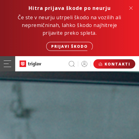
Hitra prijava škode po neurju
Če ste v neurju utrpeli škodo na vozilih ali
nepremičninah, lahko škodo najhitreje
prijavite preko spleta.
PRIJAVI ŠKODO
KONTAKTI