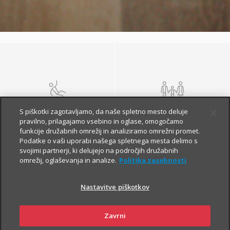
NEZGODA
ŽIVLJENJE IN
S piškotki zagotavljamo, da naše spletno mesto deluje
POKOJNINA
pravilno, prilagajamo vsebino in oglase, omogočamo
funkcije družabnih omrežij in analiziramo omrežni promet.
Podatke o vaši uporabi našega spletnega mesta delimo s
svojimi partnerji, ki delujejo na področjih družabnih
omrežij, oglaševanja in analize.
Politika zasebnosti
Nastavitve piškotkov
Zavrni
ZDRAVJE
POTOVANJE V TUJINO