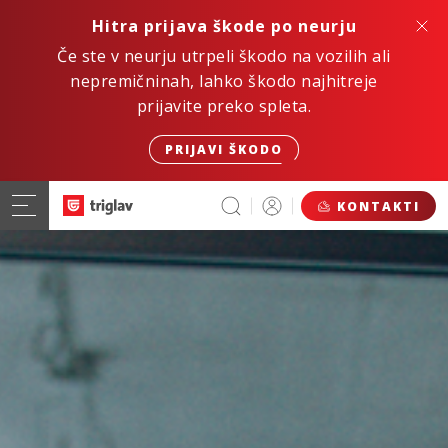
Hitra prijava škode po neurju
Če ste v neurju utrpeli škodo na vozilih ali
nepremičninah, lahko škodo najhitreje
prijavite preko spleta.
PRIJAVI ŠKODO
KONTAKTI