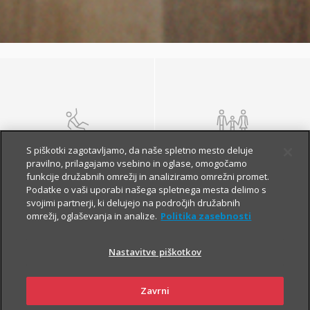
NEZGODA
ŽIVLJENJE IN
S piškotki zagotavljamo, da naše spletno mesto deluje
POKOJNINA
pravilno, prilagajamo vsebino in oglase, omogočamo
funkcije družabnih omrežij in analiziramo omrežni promet.
Podatke o vaši uporabi našega spletnega mesta delimo s
svojimi partnerji, ki delujejo na področjih družabnih
omrežij, oglaševanja in analize.
Politika zasebnosti
Nastavitve piškotkov
Zavrni
ZDRAVJE
POTOVANJE V TUJINO