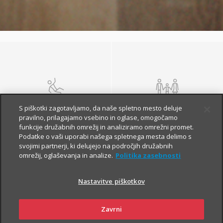
NEZGODA
ŽIVLJENJE IN
S piškotki zagotavljamo, da naše spletno mesto deluje
POKOJNINA
pravilno, prilagajamo vsebino in oglase, omogočamo
funkcije družabnih omrežij in analiziramo omrežni promet.
Podatke o vaši uporabi našega spletnega mesta delimo s
svojimi partnerji, ki delujejo na področjih družabnih
omrežij, oglaševanja in analize.
Politika zasebnosti
Nastavitve piškotkov
Zavrni
ZDRAVJE
POTOVANJE V TUJINO