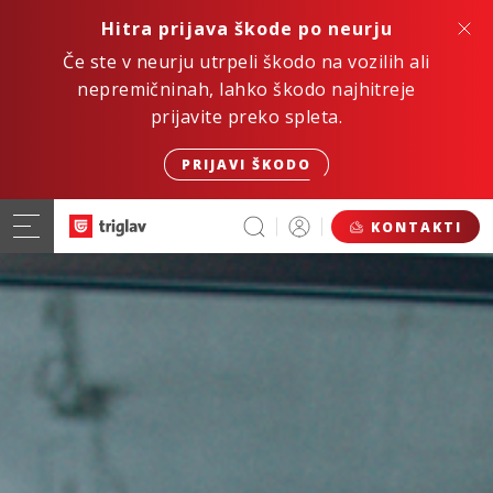
Hitra prijava škode po neurju
Če ste v neurju utrpeli škodo na vozilih ali
nepremičninah, lahko škodo najhitreje
prijavite preko spleta.
PRIJAVI ŠKODO
KONTAKTI