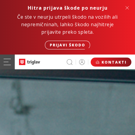
Hitra prijava škode po neurju
Če ste v neurju utrpeli škodo na vozilih ali
nepremičninah, lahko škodo najhitreje
prijavite preko spleta.
PRIJAVI ŠKODO
KONTAKTI