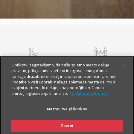
NEZGODA
ŽIVLJENJE IN
S piškotki zagotavljamo, da naše spletno mesto deluje
POKOJNINA
pravilno, prilagajamo vsebino in oglase, omogočamo
funkcije družabnih omrežij in analiziramo omrežni promet.
Podatke o vaši uporabi našega spletnega mesta delimo s
svojimi partnerji, ki delujejo na področjih družabnih
omrežij, oglaševanja in analize.
Politika zasebnosti
Nastavitve piškotkov
Zavrni
ZDRAVJE
POTOVANJE V TUJINO