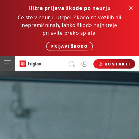
Hitra prijava škode po neurju
Če ste v neurju utrpeli škodo na vozilih ali
nepremičninah, lahko škodo najhitreje
prijavite preko spleta.
PRIJAVI ŠKODO
KONTAKTI