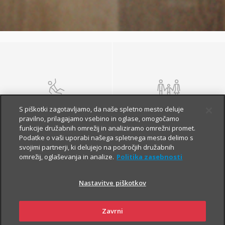
NEZGODA
ŽIVLJENJE IN
S piškotki zagotavljamo, da naše spletno mesto deluje
POKOJNINA
pravilno, prilagajamo vsebino in oglase, omogočamo
funkcije družabnih omrežij in analiziramo omrežni promet.
Podatke o vaši uporabi našega spletnega mesta delimo s
svojimi partnerji, ki delujejo na področjih družabnih
omrežij, oglaševanja in analize.
Politika zasebnosti
Nastavitve piškotkov
Zavrni
ZDRAVJE
POTOVANJE V TUJINO