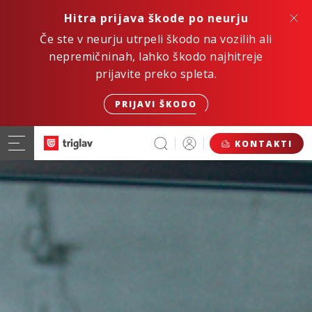
Hitra prijava škode po neurju
Če ste v neurju utrpeli škodo na vozilih ali
nepremičninah, lahko škodo najhitreje
prijavite preko spleta.
PRIJAVI ŠKODO
KONTAKTI