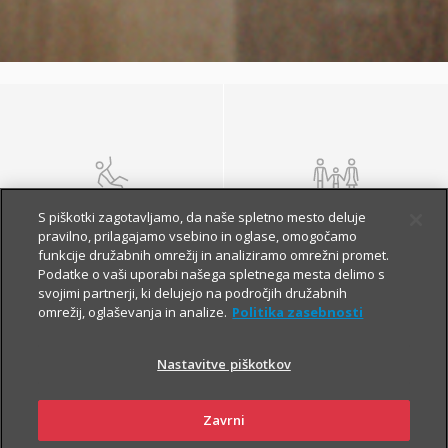
NEZGODA
ŽIVLJENJE IN
S piškotki zagotavljamo, da naše spletno mesto deluje
POKOJNINA
pravilno, prilagajamo vsebino in oglase, omogočamo
funkcije družabnih omrežij in analiziramo omrežni promet.
Podatke o vaši uporabi našega spletnega mesta delimo s
svojimi partnerji, ki delujejo na področjih družabnih
omrežij, oglaševanja in analize.
Politika zasebnosti
Nastavitve piškotkov
Zavrni
ZDRAVJE
POTOVANJE V TUJINO