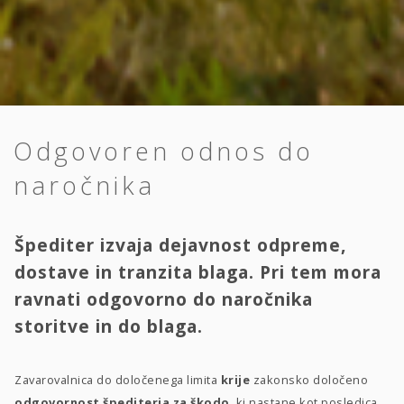
Odgovoren odnos do
naročnika
Špediter izvaja dejavnost odpreme,
dostave in tranzita blaga. Pri tem mora
ravnati odgovorno do naročnika
storitve in do blaga.
Zavarovalnica do določenega limita
krije
zakonsko določeno
odgovornost špediterja za škodo
, ki nastane kot posledica