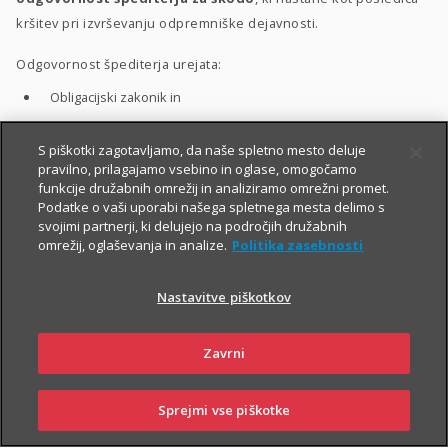
kršitev pri izvrševanju odpremniške dejavnosti.
Odgovornost špediterja urejata:
Obligacijski zakonik in
Splošni pogoji poslovanja mednarodnih špediterjev Slovenije.
S piškotki zagotavljamo, da naše spletno mesto deluje
pravilno, prilagajamo vsebino in oglase, omogočamo
funkcije družabnih omrežij in analiziramo omrežni promet.
Špediterji, ki so vključeni v FIATA združenje, lahko zavarujejo
Podatke o vaši uporabi našega spletnega mesta delimo s
tudi odgovornost za škode na blagu po FIATA nakladnici. Pri
svojimi partnerji, ki delujejo na področjih družabnih
ugotavljanju zavarovančeve odgovornosti se v tem primeru
omrežij, oglaševanja in analize.
Politika zasebnosti
uporablja:
Nastavitve piškotkov
veljavna zakonodaja,
mednarodne konvencije za posamezno vrsto prevoza in
Zavrni
določila FIATA nakladnice.
Sprejmi vse piškotke
PRIJAVITE ŠKODO
PIŠITE NAM
01 2864 000
POSLOVALNICE