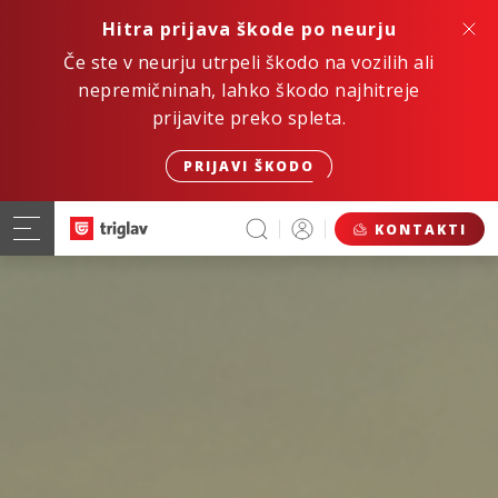
Hitra prijava škode po neurju
Če ste v neurju utrpeli škodo na vozilih ali
nepremičninah, lahko škodo najhitreje
prijavite preko spleta.
PRIJAVI ŠKODO
KONTAKTI