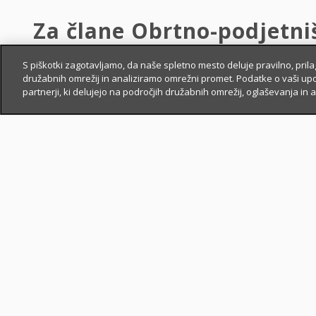
Za člane Obrtno-podjetni
Slovenije.
S piškotki zagotavljamo, da naše spletno mesto deluje pravilno, pri
družabnih omrežij in analiziramo omrežni promet. Podatke o vaši up
partnerji, ki delujejo na področjih družabnih omrežij, oglaševanja in a
Imetniki kartice, ki boste pri Zavarovalnici Triglav
zavarovanje
, boste prejeli:
7 %
popusta za
avtomobilska
zavarovanja in
i
7 %
popusta za
premoženjska
zavarovanja.
Popust se
obračuna neposredno ob plačilu prem
plačila (gotovinsko ali negotovinsko, obročno ali e
i
Popust
imetnika kartice se ne izključuje z ostal
okviru svojega poslovanja.