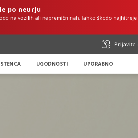
de po neurju
kodo na vozilih ali nepremičninah, lahko škodo najhitreje
Prijavite
SISTENCA
UGODNOSTI
UPORABNO