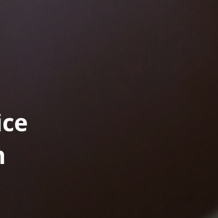
ice
h