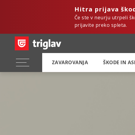
Hitra prijava ško
Če ste v neurju utrpeli š
prijavite preko spleta.
ZAVAROVANJA
ŠKODE IN A