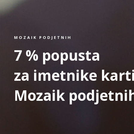
MOZAIK PODJETNIH
7 % popusta
za imetnike kart
Mozaik podjetni