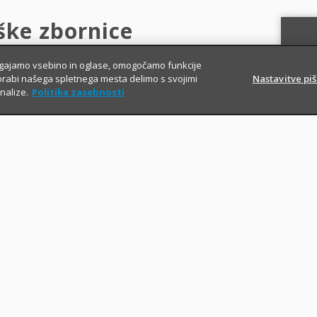
ške zbornice
lagajamo vsebino in oglase, omogočamo funkcije
orabi našega spletnega mesta delimo s svojimi
Nastavitve pi
nalize.
Politika zasebnosti
sklenili novo
ali
obnovili obstoječe
ije
, ne glede na način oziroma obliko
nkratno plačilo).
i
imi popusti
, ki jih zavarovalnica nudi v