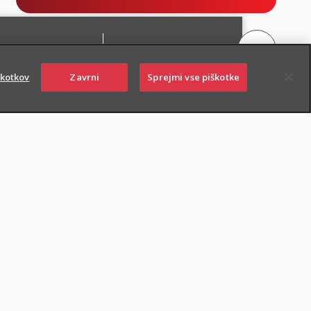
škotkov
Zavrni
Sprejmi vse piškotke
PIŠITE NAM
01 2864 000