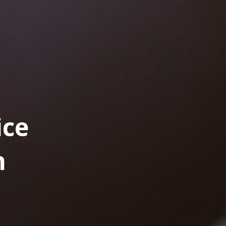
ice
h