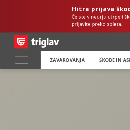
Hitra prijava ško
Če ste v neurju utrpeli š
prijavite preko spleta.
ZAVAROVANJA
ŠKODE IN A