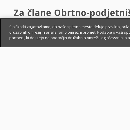
Za člane Obrtno-podjetni
Slovenije.
S piškotki zagotavljamo, da naše spletno mesto deluje pravilno, pri
družabnih omrežij in analiziramo omrežni promet. Podatke o vaši up
partnerji, ki delujejo na področjih družabnih omrežij, oglaševanja in a
Imetniki kartice, ki boste pri Zavarovalnici Triglav
zavarovanje
, boste prejeli:
7 %
popusta za
avtomobilska
zavarovanja in
i
7 %
popusta za
premoženjska
zavarovanja.
Popust se
obračuna neposredno ob plačilu prem
plačila (gotovinsko ali negotovinsko, obročno ali e
i
Popust
imetnika kartice se ne izključuje z ostal
okviru svojega poslovanja.