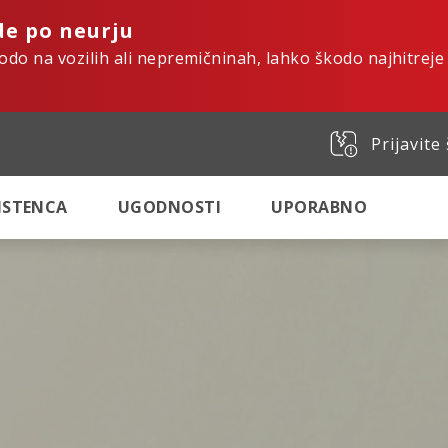
de po neurju
kodo na vozilih ali nepremičninah, lahko škodo najhitreje
Prijavite
SISTENCA
UGODNOSTI
UPORABNO