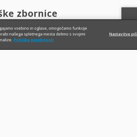
ške zbornice
lagajamo vsebino in oglase, omogočamo funkcije
orabi našega spletnega mesta delimo s svojimi
Nastavitve pi
nalize.
Politika zasebnosti
sklenili novo
ali
obnovili obstoječe
ije
, ne glede na način oziroma obliko
nkratno plačilo).
i
imi popusti
, ki jih zavarovalnica nudi v