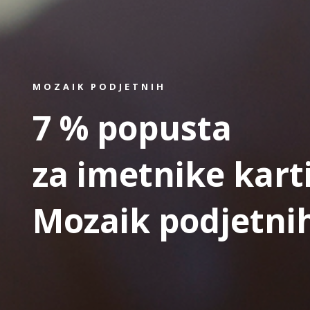
MOZAIK PODJETNIH
7 % popusta
za imetnike kart
Mozaik podjetni