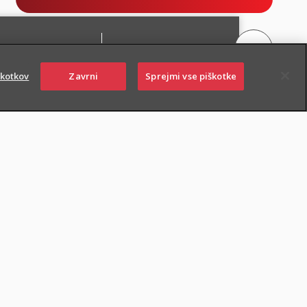
škotkov
Zavrni
Sprejmi vse piškotke
PIŠITE NAM
01 2864 000