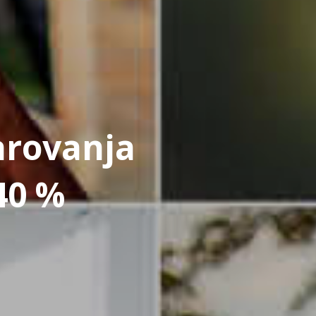
arovanja
40 %