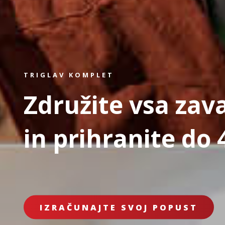
TRIGLAV KOMPLET
Združite vsa zav
in prihranite do 
IZRAČUNAJTE SVOJ POPUST