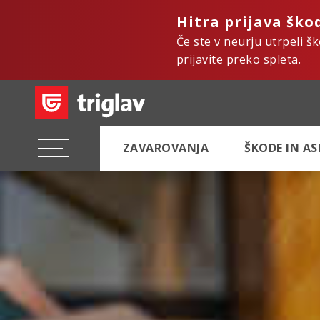
Hitra prijava ško
Če ste v neurju utrpeli š
prijavite preko spleta.
ZAVAROVANJA
ŠKODE IN A