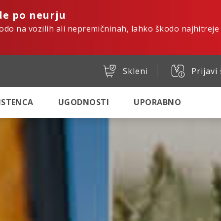
de po neurju
kodo na vozilih ali nepremičninah, lahko škodo najhitreje
Skleni
Prijavi
SISTENCA
UGODNOSTI
UPORABNO