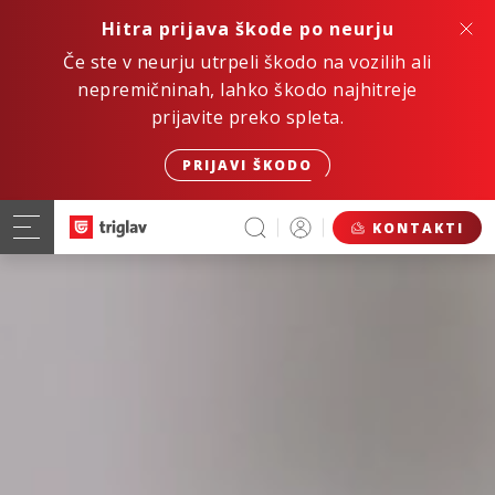
Hitra prijava škode po neurju
Če ste v neurju utrpeli škodo na vozilih ali
nepremičninah, lahko škodo najhitreje
prijavite preko spleta.
PRIJAVI ŠKODO
KONTAKTI