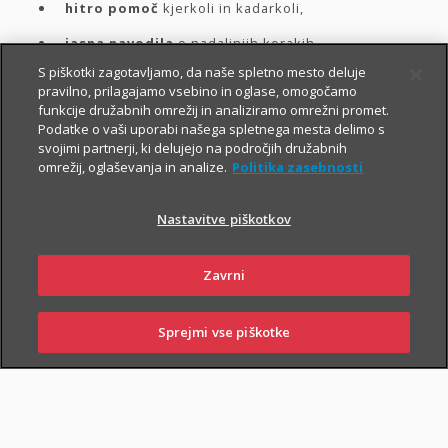
hitro pomoč
kjerkoli in kadarkoli,
jasna navodila
o nadaljnjih korakih.
S piškotki zagotavljamo, da naše spletno mesto deluje
pravilno, prilagajamo vsebino in oglase, omogočamo
Spodaj izberite vrsto asistence. Za hitrejšo prijavo in
funkcije družabnih omrežij in analiziramo omrežni promet.
Podatke o vaši uporabi našega spletnega mesta delimo s
naročilo asistence
priporočamo uporabo digitalnih
svojimi partnerji, ki delujejo na področjih družabnih
poti
, kjer so te na voljo.
omrežij, oglaševanja in analize.
Politika zasebnosti
Nastavitve piškotkov
Izberite asistenco in
Zavrni
naročite pomoč
Sprejmi vse piškotke
SKLENI
PRIJAVI ŠKODO
ZASTOPNIKI
POSLOVALNICE
Potrebujem asistenco za: