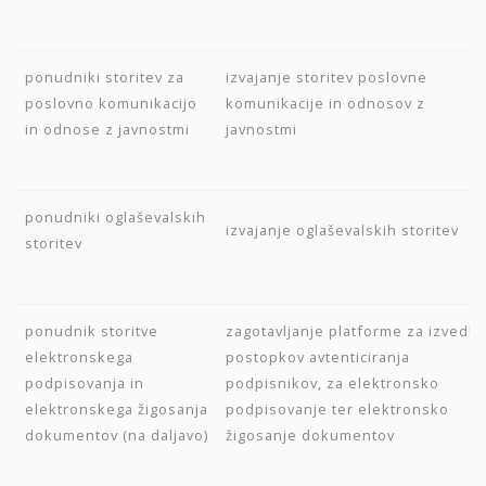
ponudniki storitev za
izvajanje storitev poslovne
poslovno komunikacijo
komunikacije in odnosov z
in odnose z javnostmi
javnostmi
ponudniki oglaševalskih
izvajanje oglaševalskih storitev
storitev
ponudnik storitve
zagotavljanje platforme za izvedb
elektronskega
postopkov avtenticiranja
podpisovanja in
podpisnikov, za elektronsko
elektronskega žigosanja
podpisovanje ter elektronsko
dokumentov (na daljavo)
žigosanje dokumentov