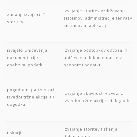
izvajanje storitev vzdrževanja
zunanji izvajalci IT
sistemov, administracije ter razvoj
storitev
sistemov in aplikacij
izvajalci uničevanja
izvajanje postopkov odvoza in
dokumentacije z
uničevanja dokumentacije z
osebnimi podatki
osebnimi podatki
pogodbeni partner pri
izvajanje aktivnosti v zvezi z
izvedbi tržne akcije ali
izvedbo tržne akcije ali dogodka
dogodka
izvajanje storitev tiskanja
tiskarji
dokumentov