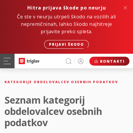
Hitra prijava škode po neurju
Če ste v neurju utrpeli škodo na vozilih ali
nepremičninah, lahko škodo najhitreje
prijavite preko spleta.
PRIJAVI ŠKODO
KONTAKTI
KATEGORIJE OBDELOVALCEV OSEBNIH PODATKOV
Seznam kategorij
obdelovalcev osebnih
podatkov