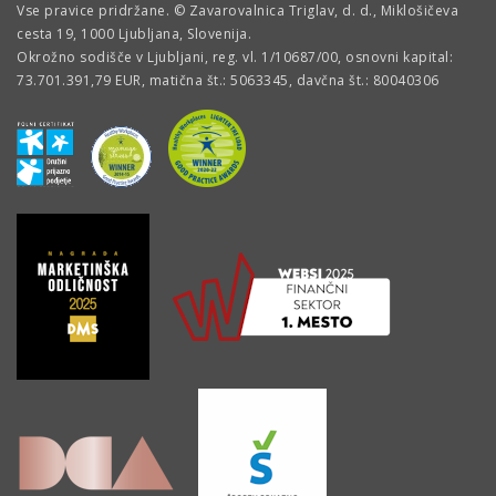
Vse pravice pridržane. © Zavarovalnica Triglav, d. d., Miklošičeva
cesta 19, 1000 Ljubljana, Slovenija.
Okrožno sodišče v Ljubljani, reg. vl. 1/10687/00, osnovni kapital:
73.701.391,79 EUR, matična št.: 5063345, davčna št.: 80040306