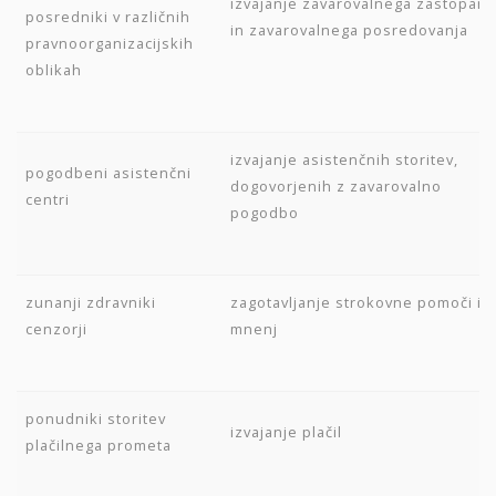
izvajanje zavarovalnega zastopanj
posredniki v različnih
in zavarovalnega posredovanja
pravnoorganizacijskih
oblikah
izvajanje asistenčnih storitev,
pogodbeni asistenčni
dogovorjenih z zavarovalno
centri
pogodbo
zunanji zdravniki
zagotavljanje strokovne pomoči in
cenzorji
mnenj
ponudniki storitev
izvajanje plačil
plačilnega prometa