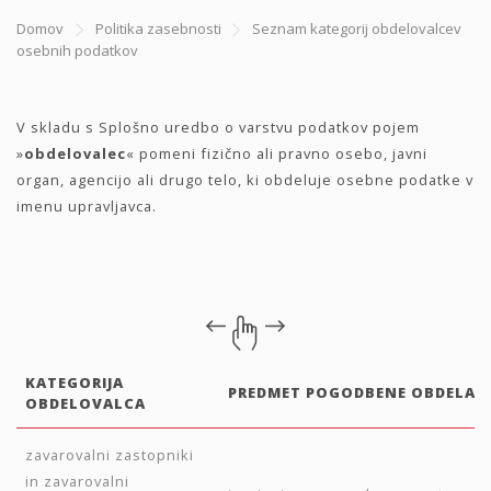
Domov
Politika zasebnosti
Seznam kategorij obdelovalcev
osebnih podatkov
V skladu s Splošno uredbo o varstvu podatkov pojem
»
obdelovalec
« pomeni fizično ali pravno osebo, javni
organ, agencijo ali drugo telo, ki obdeluje osebne podatke v
imenu upravljavca.
KATEGORIJA
PREDMET POGODBENE OBDELAV
OBDELOVALCA
zavarovalni zastopniki
in zavarovalni