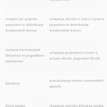
izvajalci pri pripravi
izvajanje storitev v zvezi s priprav
popustov in distribuciji
popustov in distribucije
vrednostnih bonov
vrednostnih bonov
zunanje karoserijske
izvajanje postopkov v zvezi s
delavnice in pogodbeni
prijavo škode, popravilo škode
avtoservisi
preiskovanje sumov zavarovalnišk
detektivi
goljufij
klicni studio
izvajanje storitev klicnega studia