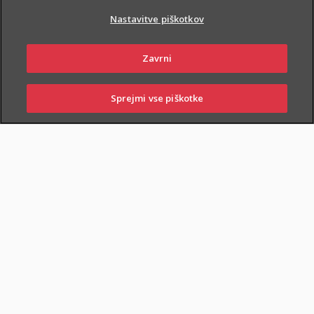
Nastavitve piškotkov
Zavrni
Sprejmi vse piškotke
SKLENI
PRIJAVI ŠKODO
ZASTOPNIKI
POSLOVALNICE
Samo na prodajnih mestih: