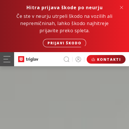
Hitra prijava škode po neurju
Če ste v neurju utrpeli škodo na vozilih ali
nepremičninah, lahko škodo najhitreje
prijavite preko spleta.
PRIJAVI ŠKODO
KONTAKTI