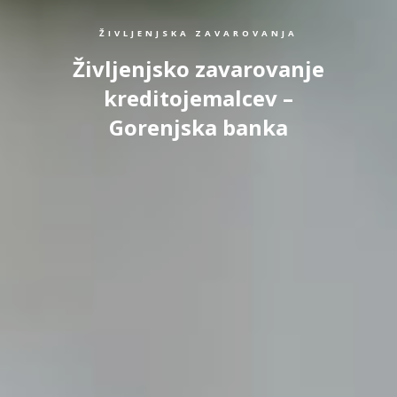
ŽIVLJENJSKA ZAVAROVANJA
Življenjsko zavarovanje
kreditojemalcev –
Gorenjska banka