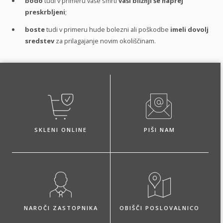
bodo
tudi v primeru vaše smrti
vaši bližnji še naprej
preskrbljeni
;
boste
tudi v primeru hude bolezni ali poškodbe
imeli dovolj
sredstev
za prilagajanje novim okoliščinam.
SKLENI ONLINE
PIŠI NAM
NAROČI ZASTOPNIKA
OBIŠČI POSLOVALNICO