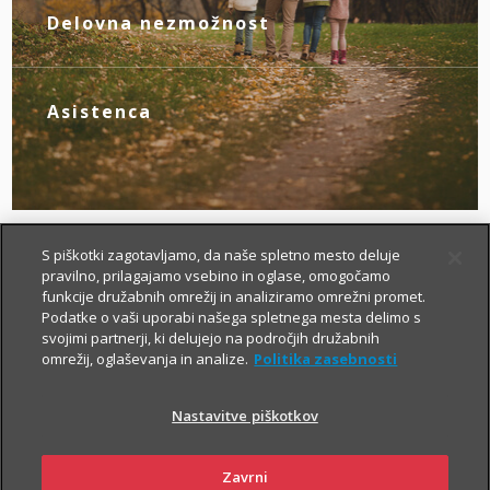
novim življenjskim okoliščinam.
Delovna nezmožnost
Z zagotovljenim nadomestilom za izpad
dohodka poskrbite zase, če zaradi
bolezni ali nezgode izgubite zmožnost za
Asistenca
delo.
Tu smo za vas – da boste v primeru
nezgode hitreje prišli do specialista, bolj
brezskrbno potovali po svetu in pridobili
drugo zdravniško mnenje.
S piškotki zagotavljamo, da naše spletno mesto deluje
pravilno, prilagajamo vsebino in oglase, omogočamo
funkcije družabnih omrežij in analiziramo omrežni promet.
Podatke o vaši uporabi našega spletnega mesta delimo s
svojimi partnerji, ki delujejo na področjih družabnih
omrežij, oglaševanja in analize.
Politika zasebnosti
Nastavitve piškotkov
Kako si lahko prilagodim
življenjsko zavarovanje?
Zavrni