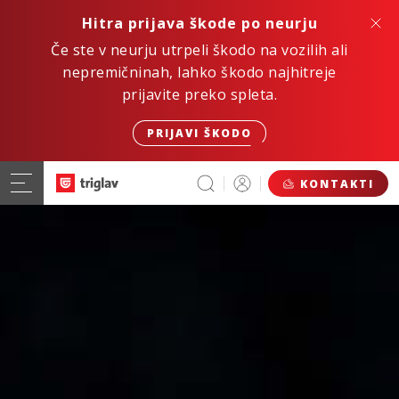
Hitra prijava škode po neurju
Če ste v neurju utrpeli škodo na vozilih ali
nepremičninah, lahko škodo najhitreje
prijavite preko spleta.
PRIJAVI ŠKODO
KONTAKTI