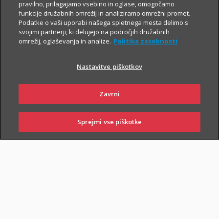
Za še večjo finančno varnost
pravilno, prilagajamo vsebino in oglase, omogočamo
funkcije družabnih omrežij in analiziramo omrežni promet.
Če poleg zavarovanja za varno prihodnost
Podatke o vaši uporabi našega spletnega mesta delimo s
iščeš še preprosto pot do
varčevanja v ETF
svojimi partnerji, ki delujejo na področjih družabnih
naložbah z nizkimi mesečnimi vplačili
,
omrežij, oglaševanja in analize.
Politika zasebnosti
skleni tudi i.fleks.
Nastavitve piškotkov
I.FLEKS
Zavrni
Sprejmi vse piškotke
SKLENI
PRIJAVI ŠKODO
ZASTOPNIKI
POSLOVALNICE
SKLENI ONLINE
PIŠI NAM