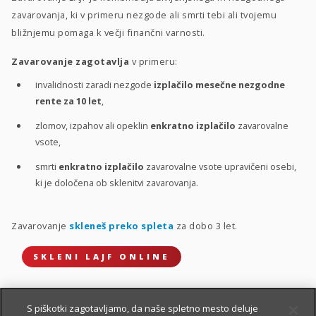
zavarovanja, ki v primeru nezgode ali smrti tebi ali tvojemu
bližnjemu pomaga k večji finančni varnosti.
Zavarovanje zagotavlja
v primeru:
invalidnosti zaradi nezgode
izplačilo mesečne nezgodne
rente za 10 let
,
zlomov, izpahov ali opeklin
enkratno izplačilo
zavarovalne
vsote,
smrti
enkratno izplačilo
zavarovalne vsote upravičeni osebi,
ki je določena ob sklenitvi zavarovanja.
Zavarovanje
skleneš preko spleta
za dobo 3 let.
SKLENI LAJF ONLINE
S piškotki zagotavljamo, da naše spletno mesto deluje