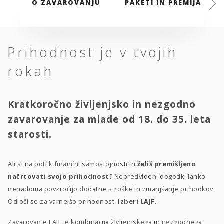
O ZAVAROVANJU
PAKETI IN PREMIJA
Prihodnost je v tvojih
rokah
Kratkoročno življenjsko in nezgodno
zavarovanje za mlade od 18. do 35. leta
starosti.
Ali si na poti k finančni samostojnosti in
želiš premišljeno
načrtovati svojo prihodnost
? Nepredvideni dogodki lahko
nenadoma povzročijo dodatne stroške in zmanjšanje prihodkov.
Odloči se za varnejšo prihodnost.
Izberi LAJF.
Zavarovanje LAJF je kombinacija življenjskega in nezgodnega