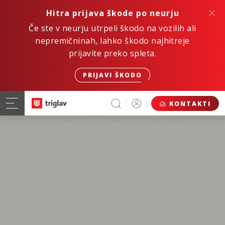
Hitra prijava škode po neurju
Če ste v neurju utrpeli škodo na vozilih ali
nepremičninah, lahko škodo najhitreje
prijavite preko spleta.
PRIJAVI ŠKODO
KONTAKTI