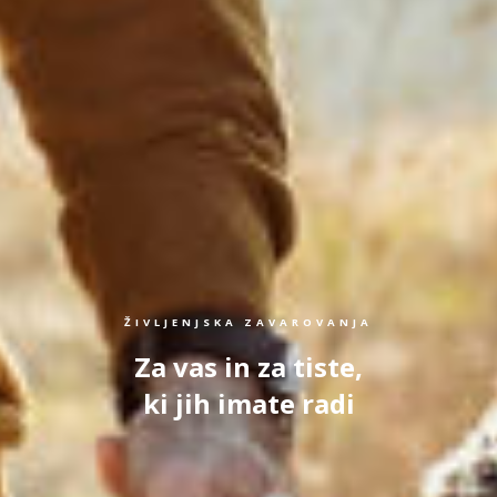
ŽIVLJENJSKA ZAVAROVANJA
Za vas in za tiste,
ki jih imate radi