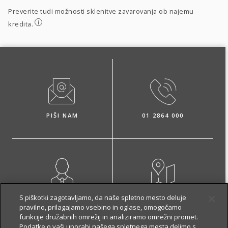
Preverite tudi možnosti sklenitve zavarovanja ob najemu
i
kredita.
PIŠI NAM
01 2864 000
NAROČI ZASTOPNIKA
OBIŠČI POSLOVALNICO
S piškotki zagotavljamo, da naše spletno mesto deluje
pravilno, prilagajamo vsebino in oglase, omogočamo
funkcije družabnih omrežij in analiziramo omrežni promet.
Podatke o vaši uporabi našega spletnega mesta delimo s