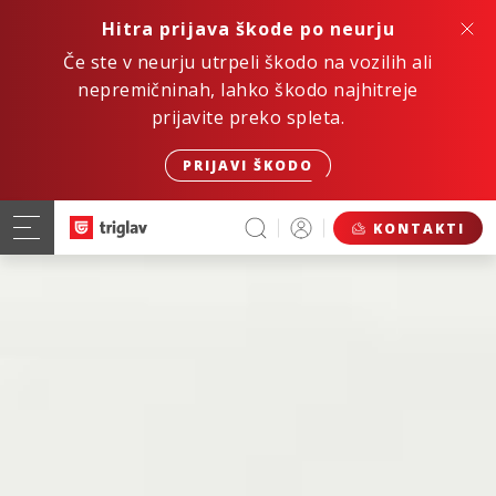
Hitra prijava škode po neurju
Če ste v neurju utrpeli škodo na vozilih ali
nepremičninah, lahko škodo najhitreje
prijavite preko spleta.
PRIJAVI ŠKODO
KONTAKTI