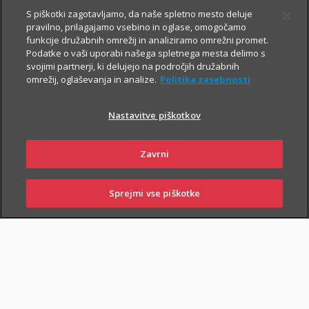
S piškotki zagotavljamo, da naše spletno mesto deluje
pravilno, prilagajamo vsebino in oglase, omogočamo
funkcije družabnih omrežij in analiziramo omrežni promet.
Podatke o vaši uporabi našega spletnega mesta delimo s
svojimi partnerji, ki delujejo na področjih družabnih
omrežij, oglaševanja in analize.
Politika zasebnosti
Za varno prihodnost
Nastavitve piškotkov
Zavrni
Sklenite zavarovanja, s katerimi boste
sebi in svojim najbližjim zagotovili
Sprejmi vse piškotke
varnejši vsakdan. In tudi prihodnost.
SKLENI
PRIJAVI ŠKODO
ZASTOPNIKI
POSLOVALNICE
Življenjska zavarovanja
vam omogočajo, da:
poskrbite za finančno varnost najbližjih
– če se zgodi
najhujše, bodo vaši najbližji lažje pokrili stroške kredita, šolanja
otrok ...;