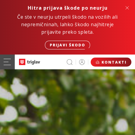
Hitra prijava škode po neurju
Če ste v neurju utrpeli škodo na vozilih ali
nepremičninah, lahko škodo najhitreje
prijavite preko spleta.
PRIJAVI ŠKODO
KONTAKTI