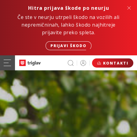
Hitra prijava škode po neurju
Če ste v neurju utrpeli škodo na vozilih ali
nepremičninah, lahko škodo najhitreje
prijavite preko spleta.
PRIJAVI ŠKODO
KONTAKTI