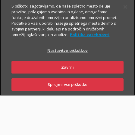
S piškotki zagotavljamo, da naše spletno mesto deluje
pravilno, prilagajamo vsebino in oglase, omogočamo
funkcije družabnih omrežij in analiziramo omrežni promet.
Podatke o vaši uporabi našega spletnega mesta delimo s
svojimi partnerji, ki delujejo na področjih družabnih
omrežij, oglaševanja in analize.
Politika zasebnosti
Za varno prihodnost
Nastavitve piškotkov
Zavrni
Sklenite zavarovanja, s katerimi boste
sebi in svojim najbližjim zagotovili
Sprejmi vse piškotke
varnejši vsakdan. In tudi prihodnost.
SKLENI
PRIJAVI ŠKODO
ZASTOPNIKI
POSLOVALNICE
Življenjska zavarovanja
vam omogočajo, da:
poskrbite za finančno varnost najbližjih
– če se zgodi
najhujše, bodo vaši najbližji lažje pokrili stroške kredita, šolanja
otrok ...;