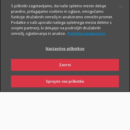
S piškotki zagotavljamo, da naše spletno mesto deluje
pravilno, prilagajamo vsebino in oglase, omogočamo
funkcije družabnih omrežij in analiziramo omrežni promet.
Podatke o vaši uporabi našega spletnega mesta delimo s
svojimi partnerji, ki delujejo na področjih družabnih
omrežij, oglaševanja in analize.
Politika zasebnosti
Za varno prihodnost
Nastavitve piškotkov
Zavrni
Sklenite zavarovanja, s katerimi boste
sebi in svojim najbližjim zagotovili
Sprejmi vse piškotke
varnejši vsakdan. In tudi prihodnost.
SKLENI
PRIJAVI ŠKODO
ZASTOPNIKI
POSLOVALNICE
Življenjska zavarovanja
vam omogočajo, da:
poskrbite za finančno varnost najbližjih
– če se zgodi
najhujše, bodo vaši najbližji lažje pokrili stroške kredita, šolanja
otrok ...;