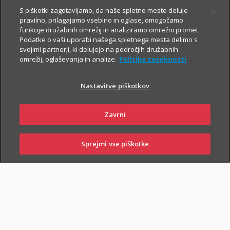
S piškotki zagotavljamo, da naše spletno mesto deluje
pravilno, prilagajamo vsebino in oglase, omogočamo
funkcije družabnih omrežij in analiziramo omrežni promet.
Podatke o vaši uporabi našega spletnega mesta delimo s
svojimi partnerji, ki delujejo na področjih družabnih
omrežij, oglaševanja in analize.
Politika zasebnosti
Za varno prihodnost
Nastavitve piškotkov
Zavrni
Sklenite zavarovanja, s katerimi boste
sebi in svojim najbližjim zagotovili
Sprejmi vse piškotke
varnejši vsakdan. In tudi prihodnost.
SKLENI
PRIJAVI ŠKODO
ZASTOPNIKI
POSLOVALNICE
Življenjska zavarovanja
vam omogočajo, da:
poskrbite za finančno varnost najbližjih
– če se zgodi
najhujše, bodo vaši najbližji lažje pokrili stroške kredita, šolanja
otrok ...;