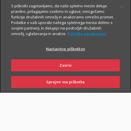
S piškotki zagotavljamo, da naše spletno mesto deluje
pravilno, prilagajamo vsebino in oglase, omogočamo
funkcije družabnih omrežij in analiziramo omrežni promet.
Podatke o vaši uporabi našega spletnega mesta delimo s
svojimi partnerji, ki delujejo na področjih družabnih
omrežij, oglaševanja in analize.
Politika zasebnosti
Za varno prihodnost
Nastavitve piškotkov
Zavrni
Sklenite zavarovanja, s katerimi boste
sebi in svojim najbližjim zagotovili
Sprejmi vse piškotke
PRIJAVI
NAROČI
OBIŠČI
varnejši vsakdan. In tudi prihodnost.
SKLENI
ŠKODO
ZASTOPNIKA
POSLOVALNICO
Življenjska zavarovanja
vam omogočajo, da:
poskrbite za finančno varnost najbližjih
– če se zgodi
najhujše, bodo vaši najbližji lažje pokrili stroške kredita, šolanja
otrok ...;