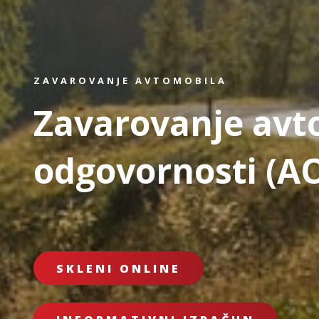
ZAVAROVANJE AVTOMOBILA
Zavarovanje avt
odgovornosti (A
SKLENI ONLINE