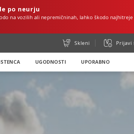
de po neurju
kodo na vozilih ali nepremičninah, lahko škodo najhitreje
Skleni
Prijavi
SISTENCA
UGODNOSTI
UPORABNO