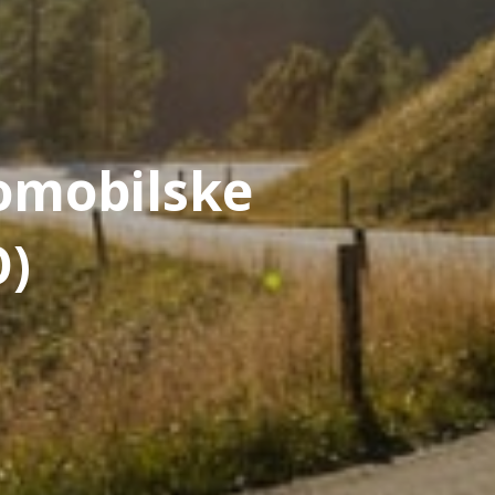
omobilske
O)