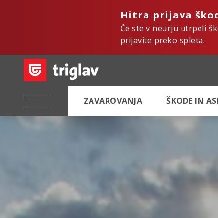
Hitra prijava ško
Če ste v neurju utrpeli š
prijavite preko spleta.
ZAVAROVANJA
ŠKODE IN A