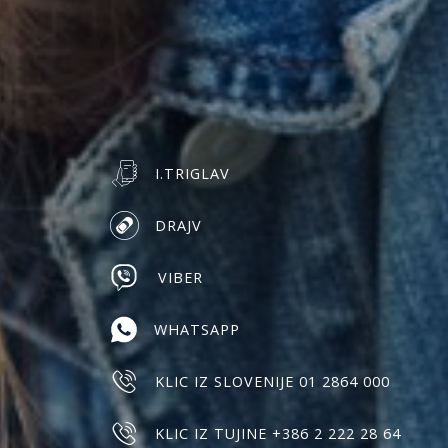
I.TRIGLAV
DRAJV
VIBER
WHATSAPP
KLIC IZ SLOVENIJE 01 2864 000
KLIC IZ TUJINE +386 2 222 28 64