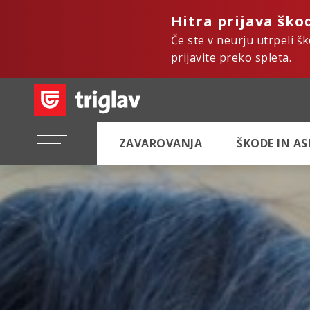
Hitra prijava ško
Če ste v neurju utrpeli š
prijavite preko spleta.
ZAVAROVANJA
ŠKODE IN A