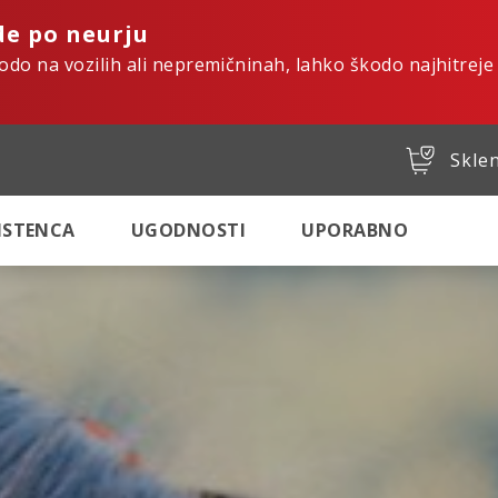
de po neurju
kodo na vozilih ali nepremičninah, lahko škodo najhitreje
Sklen
SISTENCA
UGODNOSTI
UPORABNO