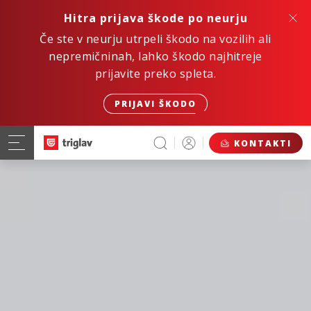
Hitra prijava škode po neurju
Če ste v neurju utrpeli škodo na vozilih ali
nepremičninah, lahko škodo najhitreje
prijavite preko spleta.
PRIJAVI ŠKODO
KONTAKTI