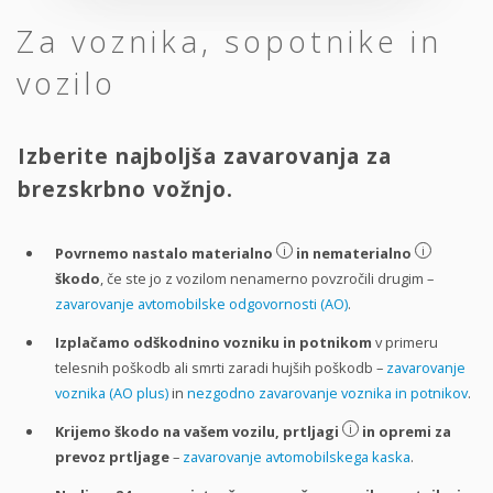
Za voznika, sopotnike in
vozilo
Izberite najboljša zavarovanja za
brezskrbno vožnjo.
i
i
Povrnemo nastalo materialno
in nematerialno
škodo
, če ste jo z vozilom nenamerno povzročili drugim –
zavarovanje avtomobilske odgovornosti (AO)
.
Izplačamo odškodnino vozniku in potnikom
v primeru
telesnih poškodb ali smrti zaradi hujših poškodb –
zavarovanje
voznika (AO plus)
in
nezgodno zavarovanje voznika in potnikov
.
i
Krijemo škodo na vašem vozilu, prtljagi
in opremi za
prevoz prtljage
–
zavarovanje avtomobilskega kaska
.