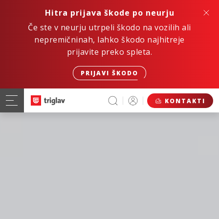
Hitra prijava škode po neurju
Če ste v neurju utrpeli škodo na vozilih ali
nepremičninah, lahko škodo najhitreje
prijavite preko spleta.
PRIJAVI ŠKODO
KONTAKTI