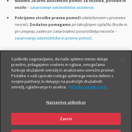
Nudimo 24-urno asistenčno pomoč za voznika, potnike in
vozilo
–
zavarovanje avtomobilske asistence
.
Pokrijemo stroške pravne pomoči
udeležencem v prometni
nesreči.
Dodatno pomagamo
pri takojšnjem izplačilu škode in
pri urejanju zadev pri zavarovalnici povzročitelja nesreče –
zavarovanje avtomobilske in pravne pomoči
.
Preverite popuste in ugodnosti, ki jih lahko koristite pri sklenitvi
S piškotki zagotavljamo, da naše spletno mesto deluje
avtomobilskih zavarovanj:
pravilno, prilagajamo vsebino in oglase, omogočamo
funkcije družabnih omrežij in analiziramo omrežni promet.
do 40 %
popusta Triglav bonus,
Podatke o vaši uporabi našega spletnega mesta delimo s
svojimi partnerji, ki delujejo na področjih družabnih
do 40 %
popusta Triglav komplet,
omrežij, oglaševanja in analize.
Politika zasebnosti
do 20 %
popusta z aplikacijo DRAJV,
Nastavitve piškotkov
do 14 %
popusta na zavarovanja, združena v paket, ter
številne druge popuste in ugodnosti
.
Zavrni