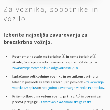
Za voznika, sopotnike in
vozilo
Izberite najboljša zavarovanja za
brezskrbno vožnjo.
i
i
Povrnemo nastalo materialno
in nematerialno
škodo
, če ste jo z vozilom nenamerno povzročili drugim –
zavarovanje avtomobilske odgovornosti (AO)
.
Izplačamo odškodnino vozniku in potnikom
v primeru
telesnih poškodb ali smrti zaradi hujših poškodb –
zavarovanje
voznika (AO plus)
in
nezgodno zavarovanje voznika in potnikov
.
i
Krijemo škodo na vašem vozilu, prtljagi
in opremi za
prevoz prtljage
–
zavarovanje avtomobilskega kaska
.