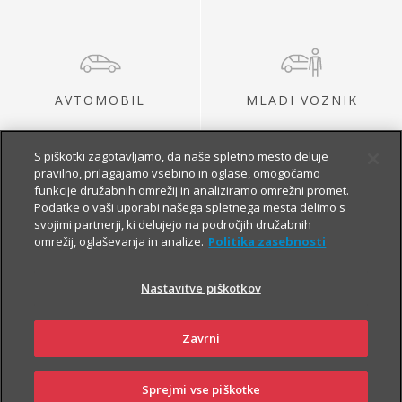
AVTOMOBIL
MLADI VOZNIK
S piškotki zagotavljamo, da naše spletno mesto deluje
pravilno, prilagajamo vsebino in oglase, omogočamo
funkcije družabnih omrežij in analiziramo omrežni promet.
Podatke o vaši uporabi našega spletnega mesta delimo s
svojimi partnerji, ki delujejo na področjih družabnih
omrežij, oglaševanja in analize.
Politika zasebnosti
MOTOR
AVTODOM
Nastavitve piškotkov
Zavrni
Sprejmi vse piškotke
PRIJAVI
NAROČI
OBIŠČI