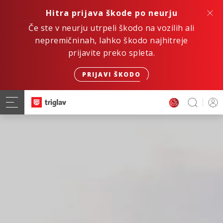
Hitra prijava škode po neurju
Če ste v neurju utrpeli škodo na vozilih ali
nepremičninah, lahko škodo najhitreje
prijavite preko spleta.
PRIJAVI ŠKODO