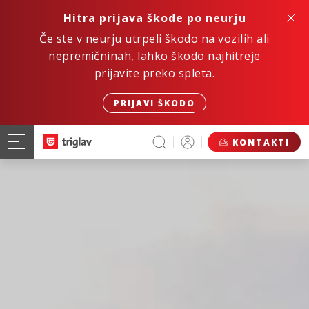
Hitra prijava škode po neurju
Če ste v neurju utrpeli škodo na vozilih ali
nepremičninah, lahko škodo najhitreje
prijavite preko spleta.
PRIJAVI ŠKODO
KONTAKTI