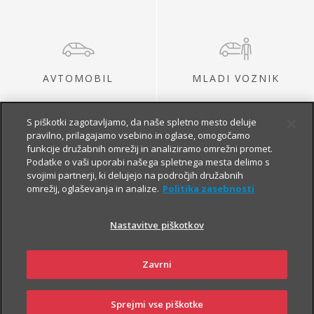
AVTOMOBIL
MLADI VOZNIK
S piškotki zagotavljamo, da naše spletno mesto deluje
pravilno, prilagajamo vsebino in oglase, omogočamo
funkcije družabnih omrežij in analiziramo omrežni promet.
Podatke o vaši uporabi našega spletnega mesta delimo s
svojimi partnerji, ki delujejo na področjih družabnih
omrežij, oglaševanja in analize.
Politika zasebnosti
MOTOR
AVTODOM
Nastavitve piškotkov
Zavrni
Sprejmi vse piškotke