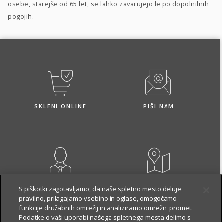
osebe, starejše od 65 let, se lahko zavarujejo le po dopolnilnih
pogojih.
SKLENI ONLINE
PIŠI NAM
NAROČI ZASTOPNIKA
OBIŠČI POSLOVALNICO
S piškotki zagotavljamo, da naše spletno mesto deluje
pravilno, prilagajamo vsebino in oglase, omogočamo
funkcije družabnih omrežij in analiziramo omrežni promet.
Podatke o vaši uporabi našega spletnega mesta delimo s