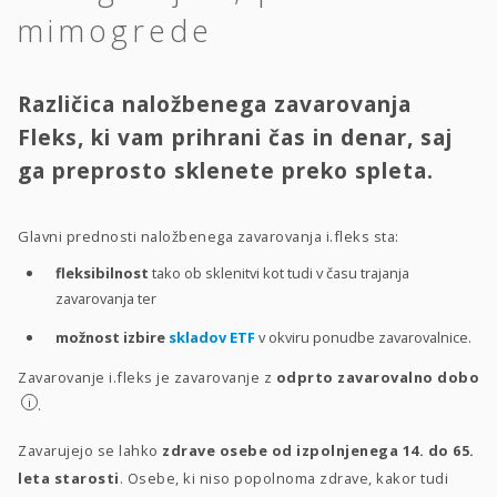
mimogrede
Različica naložbenega zavarovanja
Fleks, ki vam prihrani čas in denar, saj
ga preprosto sklenete preko spleta.
Glavni prednosti naložbenega zavarovanja i.fleks sta:
fleksibilnost
tako ob sklenitvi kot tudi v času trajanja
zavarovanja ter
možnost izbire
skladov ETF
v okviru ponudbe zavarovalnice.
Zavarovanje i.fleks je zavarovanje z
odprto zavarovalno dobo
i
.
Zavarujejo se lahko
zdrave osebe od izpolnjenega 14. do 65.
leta starosti
. Osebe, ki niso popolnoma zdrave, kakor tudi