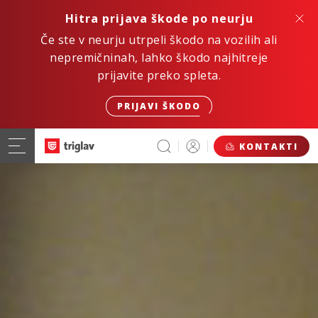
Hitra prijava škode po neurju
Če ste v neurju utrpeli škodo na vozilih ali
nepremičninah, lahko škodo najhitreje
prijavite preko spleta.
PRIJAVI ŠKODO
KONTAKTI