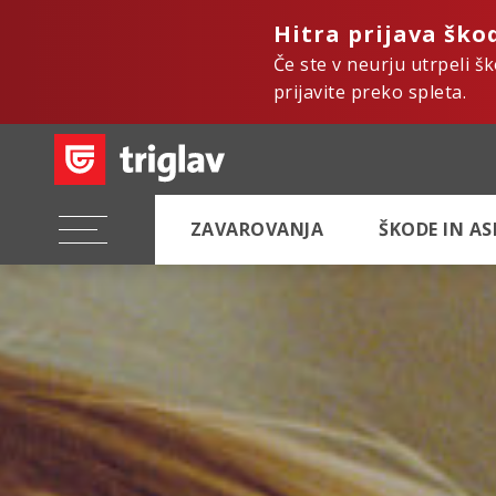
Hitra prijava ško
Če ste v neurju utrpeli š
prijavite preko spleta.
ZAVAROVANJA
ŠKODE IN A