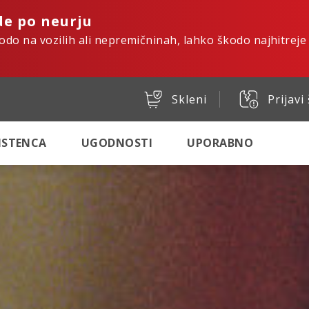
de po neurju
kodo na vozilih ali nepremičninah, lahko škodo najhitreje
Skleni
Prijavi
SISTENCA
UGODNOSTI
UPORABNO