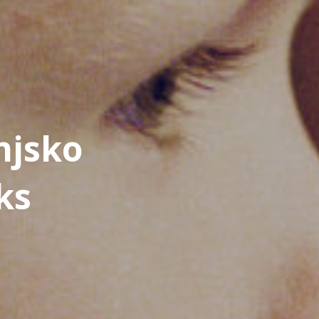
njsko
ks