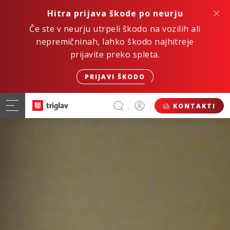
Hitra prijava škode po neurju
Če ste v neurju utrpeli škodo na vozilih ali
nepremičninah, lahko škodo najhitreje
prijavite preko spleta.
PRIJAVI ŠKODO
KONTAKTI