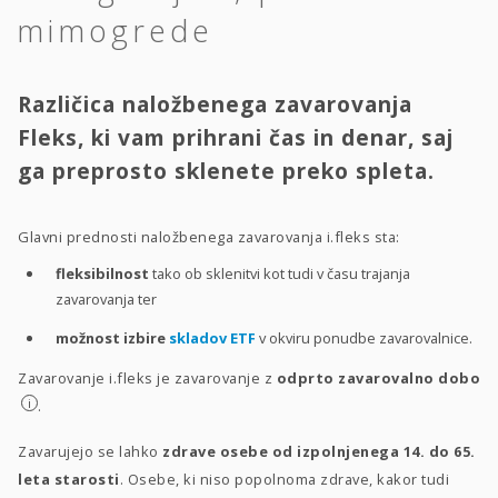
mimogrede
Različica naložbenega zavarovanja
Fleks, ki vam prihrani čas in denar, saj
ga preprosto sklenete preko spleta.
Glavni prednosti naložbenega zavarovanja i.fleks sta:
fleksibilnost
tako ob sklenitvi kot tudi v času trajanja
zavarovanja ter
možnost izbire
skladov ETF
v okviru ponudbe zavarovalnice.
Zavarovanje i.fleks je zavarovanje z
odprto zavarovalno dobo
i
.
Zavarujejo se lahko
zdrave osebe od izpolnjenega 14. do 65.
leta starosti
. Osebe, ki niso popolnoma zdrave, kakor tudi