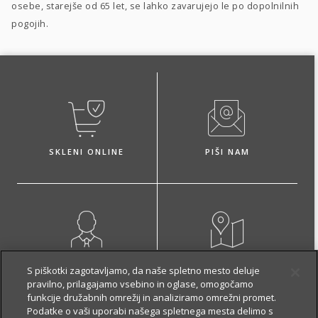
osebe, starejše od 65 let, se lahko zavarujejo le po dopolnilnih
pogojih.
SKLENI ONLINE
PIŠI NAM
NAROČI ZASTOPNIKA
OBIŠČI POSLOVALNICO
S piškotki zagotavljamo, da naše spletno mesto deluje
pravilno, prilagajamo vsebino in oglase, omogočamo
funkcije družabnih omrežij in analiziramo omrežni promet.
Podatke o vaši uporabi našega spletnega mesta delimo s