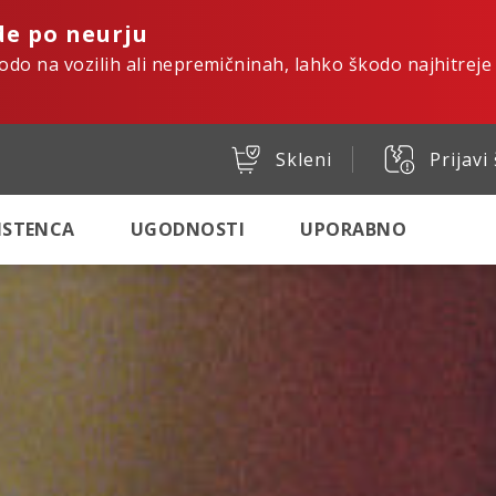
de po neurju
kodo na vozilih ali nepremičninah, lahko škodo najhitreje
Skleni
Prijavi
SISTENCA
UGODNOSTI
UPORABNO