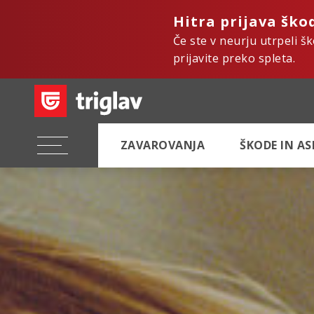
Hitra prijava ško
Če ste v neurju utrpeli š
prijavite preko spleta.
ZAVAROVANJA
ŠKODE IN A