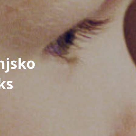
njsko
ks