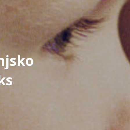
njsko
ks