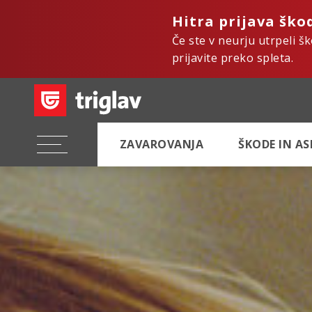
Hitra prijava ško
Če ste v neurju utrpeli š
prijavite preko spleta.
ZAVAROVANJA
ŠKODE IN A