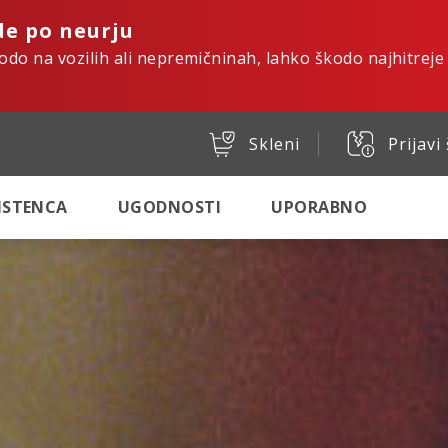
de po neurju
kodo na vozilih ali nepremičninah, lahko škodo najhitreje
Skleni
Prijavi
SISTENCA
UGODNOSTI
UPORABNO